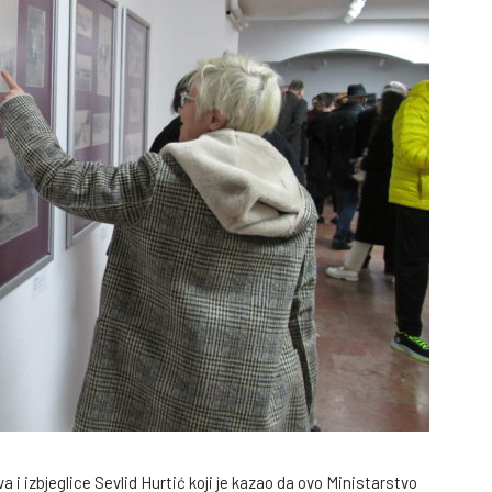
va i izbjeglice Sevlid Hurtić koji je kazao da ovo Ministarstvo