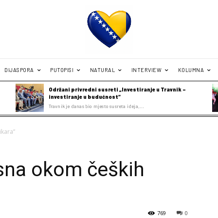
DIJASPORA
PUTOPISI
NATURAL
INTERVIEW
KOLUMNA
Održani privredni susreti „Investiranje u Travnik –
investiranje u budućnost“
Travnik je danas bio mjesto susreta ideja,...
ikara”
osna okom čeških
769
0