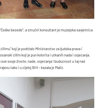
a “Češke besede”, a stručni konsultant je muzejska savjetnica
ćilimu” koji je podržalo Ministarstvo za ljudska prava i
osanski ćilim koji je pun kolorita i utkanih nada i osjećanja.
u sve svoje živote, nade, osjećanja i budućnost u taj naš
ajevu tako i u cijeloj BiH – kazala je Malić.