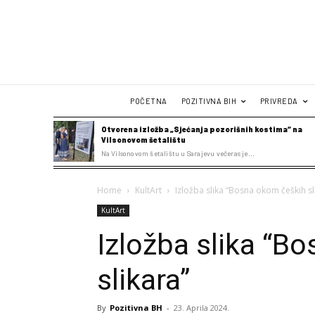
POČETNA
POZITIVNA BIH
PRIVREDA
Otvorena izložba „Sjećanja pozorišnih kostima“ na
Vilsonovom šetalištu
Na Vilsonovom šetalištu u Sarajevu večeras je...
Home
KultArt
Izložba slika “Bosna okom čeških sl
KultArt
Izložba slika “B
slikara”
By
Pozitivna BH
-
23. Aprila 2024.