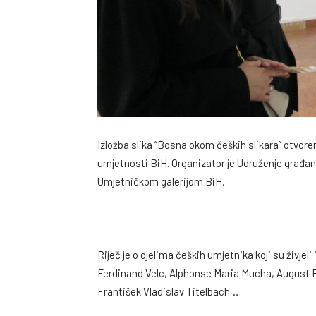
Izložba slika “Bosna okom čeških slikara” otvoren
umjetnosti BiH. Organizator je Udruženje građan
Umjetničkom galerijom BiH.
Riječ je o djelima čeških umjetnika koji su živjeli
Ferdinand Velc, Alphonse Maria Mucha, August R
František Vladislav Titelbach…