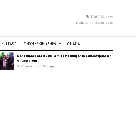
C
19.6
Sarajevo
Nedjelja, 9 Augusta, 2026
KULTART
IZ NOVINSKIH ARHIVA
O NAMA
Dani dijaspore 2026: Amira Medunjanin oduševljena bh.
dijasporom
Sinoć je na tvrđavi Stari grad u...