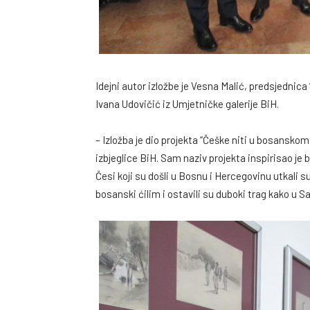
Idejni autor izložbe je Vesna Malić, predsjednic
Ivana Udovičić iz Umjetničke galerije BiH.
– Izložba je dio projekta “Češke niti u bosanskom 
izbjeglice BiH. Sam naziv projekta inspirisao je b
Česi koji su došli u Bosnu i Hercegovinu utkali s
bosanski ćilim i ostavili su duboki trag kako u Sar