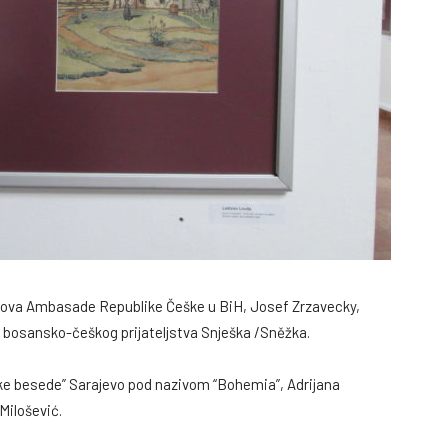
oslova Ambasade Republike Češke u BiH, Josef Zrzavecky,
 bosansko-češkog prijateljstva Snješka /Sněžka.
ške besede” Sarajevo pod nazivom “Bohemia”, Adrijana
Milošević.