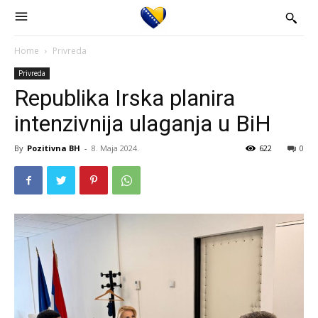
Home
Privreda
Privreda
Republika Irska planira
intenzivnija ulaganja u BiH
By
Pozitivna BH
-
8. Maja 2024.
622
0