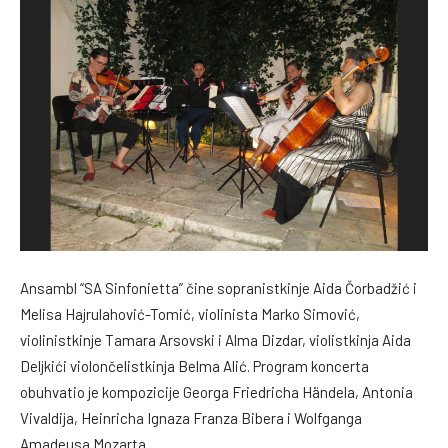
Ansambl “SA Sinfonietta” čine sopranistkinje Aida Čorbadžić i
Melisa Hajrulahović-Tomić, violinista Marko Simović,
violinistkinje Tamara Arsovski i Alma Dizdar, violistkinja Aida
Deljkići violončelistkinja Belma Alić. Program koncerta
obuhvatio je kompozicije Georga Friedricha Händela, Antonia
Vivaldija, Heinricha Ignaza Franza Bibera i Wolfganga
Amadeusa Mozarta.