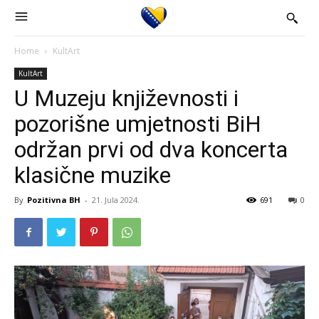
Home
KultArt
KultArt
U Muzeju književnosti i
pozorišne umjetnosti BiH
održan prvi od dva koncerta
klasične muzike
By
Pozitivna BH
-
21. Jula 2024.
691
0