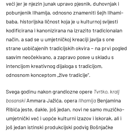
veći jer je njezin junak upravo pjesnik, duhovnjak i
pobunjenik Ilhamija, odnosno znameniti šejh Ilhami-
baba, historijska ličnost koja je u kulturnoj svijesti
kodificirana i kanonizirana na izrazito tradicionalan
način, a sad se u umjetničkoj kreaciji javlja s one
strane uobičajenih tradicijskih okvira – na prvi pogled
sasvim neočekivano, a zapravo posve u skladu s
intencijom kreativnog dijaloga s tradicijom,
odnosnom konceptom „žive tradicije“.
Svega godinu nakon grandiozne opere
Tvrtko, kralj
bosanski
Ammara Jažića, opera
Ilhamija
Benjamina
Ribića jeste, dakle, još jedan, novi ne samo muzičko-
umjetnički već i uopće kulturni izazov i iskorak, ali i
još jedan istinski produkcijski podvig Bošnjačke