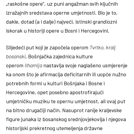
„raskošne opere“, uz puni angažman svih ključnih
izražajnih sredstava operne umjetnosti. Bio je to,
dakle, dotad (a i dalje) najveći, istinski grandiozni
iskorak u historiji opere u Bosni i Hercegovini.
Slijedeći put koji je započela operom
Tvrtko, kralj
bosanski
, Bošnjačka zajednica kulture
operom
Ilhamija
nastavlja svoje naglašeno usmjerenje
ka onom što je afirmacija deficitarnih ili uopće nužno
potrebnih formi u kulturi Bošnjaka i Bosne i
Hercegovine, opet posebno apostrofirajući
umjetničku muziku te opernu umjetnost, ali ovaj put
na bitno drugačiji način. Nasuprot ranije kraljevske
figure junaka iz bosanskog srednjovjekovlja i njegova
historijski prekretnog utemeljenja državne