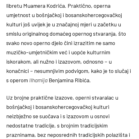
libretu Muamera Kodrića. Praktično, operna
umjetnost u bošnjačkoj i bosanskohercegovačkoj
kulturi još uvijek je u značajnoj mjeri u začetku u
smislu originalnog domaćeg opernog stvaranja, što
svako novo operno djelo čini izrazitim ne samo
muzičko-umjetničkim već i uopće kulturnim
iskorakom, ali nužno i izazovom, odnosno – u
konačnici – nesumnjivim podvigom, kako je to slučaj i
s operom
Ilhamija
Benjamina Ribića.
Uz brojne praktične izazove, operni stvaralac u
bošnjačkoj i bosanskohercegovačkoj kulturi
neizbježno se suočava i s izazovom u osnovi
nedostatne tradicije, s brojnim tradicijskim
prazninama, bez neposrednih tradicijskih polazišta i