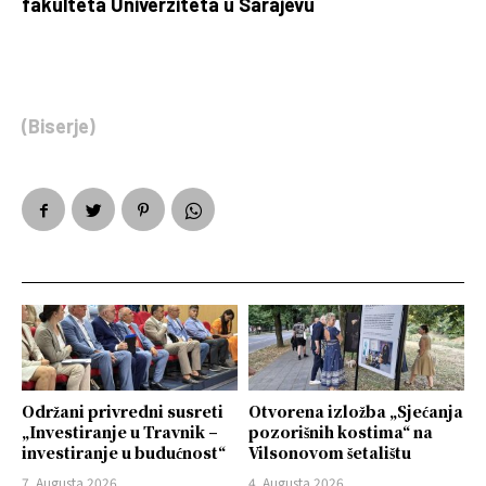
fakulteta Univerziteta u Sarajevu
(Biserje)
Održani privredni susreti
Otvorena izložba „Sjećanja
„Investiranje u Travnik –
pozorišnih kostima“ na
investiranje u budućnost“
Vilsonovom šetalištu
7. Augusta 2026.
4. Augusta 2026.