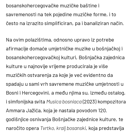
bosanskohercegovačke muzičke baštine i
savremenosti na tek pojedine muzičke forme, i to
često na izrazito simplificiran, pa i banaliziran način.
Na ovim polazištima, odnosno upravo iz potrebe
afirmacije domaće umjetničke muzike u bošnjačkoj i
bosanskohercegovačkoj kulturi, Bošnjačka zajednica
kulture u najnovije vrijeme producirala je više
muzičkih ostvarenja za koje je već evidentno da
spadaju u sami vrh savremene muzičke umjetnosti u
Bosni i Hercegovini, a među njima su, između ostalog,
i simfonijska svita
Musica bosniaca
(2023) kompozitora
Ammara Jažića, koja je nastala povodom 120.
godišnjice osnivanja Bošnjačke zajednice kulture, te
naročito opera
Tvrtko, kralj bosanski
, koja predstavlja