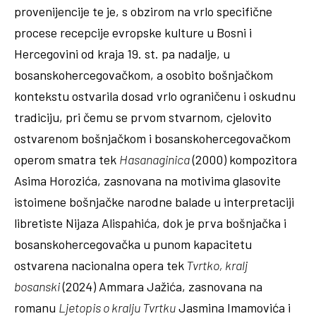
provenijencije te je, s obzirom na vrlo specifične
procese recepcije evropske kulture u Bosni i
Hercegovini od kraja 19. st. pa nadalje, u
bosanskohercegovačkom, a osobito bošnjačkom
kontekstu ostvarila dosad vrlo ograničenu i oskudnu
tradiciju, pri čemu se prvom stvarnom, cjelovito
ostvarenom bošnjačkom i bosanskohercegovačkom
operom smatra tek
Hasanaginica
(2000) kompozitora
Asima Horozića, zasnovana na motivima glasovite
istoimene bošnjačke narodne balade u interpretaciji
libretiste Nijaza Alispahića, dok je prva bošnjačka i
bosanskohercegovačka u punom kapacitetu
ostvarena nacionalna opera tek
Tvrtko, kralj
bosanski
(2024) Ammara Jažića, zasnovana na
romanu
Ljetopis o kralju Tvrtku
Jasmina Imamovića i