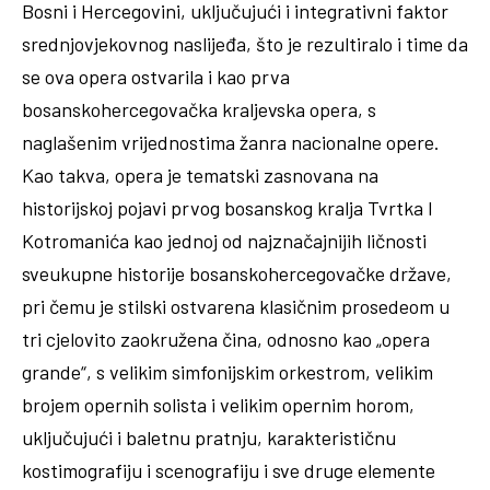
Bosni i Hercegovini, uključujući i integrativni faktor
srednjovjekovnog naslijeđa, što je rezultiralo i time da
se ova opera ostvarila i kao prva
bosanskohercegovačka kraljevska opera, s
naglašenim vrijednostima žanra nacionalne opere.
Kao takva, opera je tematski zasnovana na
historijskoj pojavi prvog bosanskog kralja Tvrtka I
Kotromanića kao jednoj od najznačajnijih ličnosti
sveukupne historije bosanskohercegovačke države,
pri čemu je stilski ostvarena klasičnim prosedeom u
tri cjelovito zaokružena čina, odnosno kao „opera
grande“, s velikim simfonijskim orkestrom, velikim
brojem opernih solista i velikim opernim horom,
uključujući i baletnu pratnju, karakterističnu
kostimografiju i scenografiju i sve druge elemente