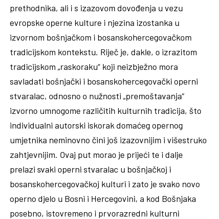
prethodnika, ali i s izazovom dovođenja u vezu
evropske operne kulture i njezina izostanka u
izvornom bošnjačkom i bosanskohercegovačkom
tradicijskom kontekstu. Riječ je, dakle, o izrazitom
tradicijskom „raskoraku“ koji neizbježno mora
savladati bošnjački i bosanskohercegovački operni
stvaralac, odnosno o nužnosti „premoštavanja“
izvorno umnogome različitih kulturnih tradicija, što
individualni autorski iskorak domaćeg opernog
umjetnika neminovno čini još izazovnijim i višestruko
zahtjevnijim. Ovaj put morao je prijeći te i dalje
prelazi svaki operni stvaralac u bošnjačkoj i
bosanskohercegovačkoj kulturi i zato je svako novo
operno djelo u Bosni i Hercegovini, a kod Bošnjaka
posebno, istovremeno i prvorazredni kulturni