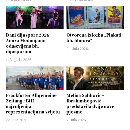
Dani dijaspore 2026:
Otvorena izložba „Plakati
Amira Medunjanin
bh. filmova“
oduševljena bh.
24. Jula 2026.
dijasporom
4. Augusta 2026.
Frankfurter Allgemeine
Melisa Salihović –
Zeitung : BiH –
Ibrahimbegović
najvoljenija
predstavila dvije nove
reprezentacija na svijetu
pjesme
22. Jula 2026.
7. Jula 2026.