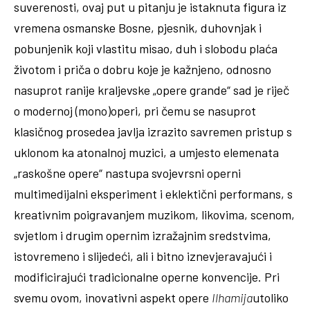
suverenosti, ovaj put u pitanju je istaknuta figura iz
vremena osmanske Bosne, pjesnik, duhovnjak i
pobunjenik koji vlastitu misao, duh i slobodu plaća
životom i priča o dobru koje je kažnjeno, odnosno
nasuprot ranije kraljevske „opere grande“ sad je riječ
o modernoj (mono)operi, pri čemu se nasuprot
klasičnog prosedea javlja izrazito savremen pristup s
uklonom ka atonalnoj muzici, a umjesto elemenata
„raskošne opere“ nastupa svojevrsni operni
multimedijalni eksperiment i eklektični performans, s
kreativnim poigravanjem muzikom, likovima, scenom,
svjetlom i drugim opernim izražajnim sredstvima,
istovremeno i slijedeći, ali i bitno iznevjeravajući i
modificirajući tradicionalne operne konvencije. Pri
svemu ovom, inovativni aspekt opere
Ilhamija
utoliko