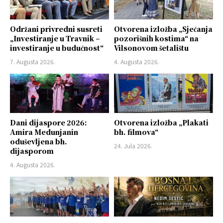
Održani privredni susreti
Otvorena izložba „Sjećanja
„Investiranje u Travnik –
pozorišnih kostima“ na
investiranje u budućnost“
Vilsonovom šetalištu
7. Augusta 2026.
4. Augusta 2026.
Dani dijaspore 2026:
Otvorena izložba „Plakati
Amira Medunjanin
bh. filmova“
oduševljena bh.
24. Jula 2026.
dijasporom
4. Augusta 2026.