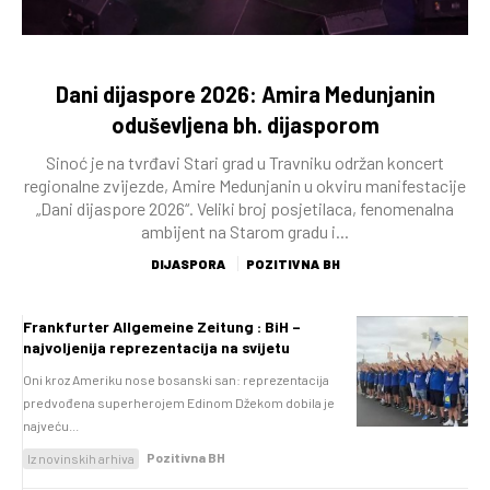
Dani dijaspore 2026: Amira Medunjanin
oduševljena bh. dijasporom
Sinoć je na tvrđavi Stari grad u Travniku održan koncert
regionalne zvijezde, Amire Medunjanin u okviru manifestacije
„Dani dijaspore 2026“. Veliki broj posjetilaca, fenomenalna
ambijent na Starom gradu i...
DIJASPORA
POZITIVNA BH
Frankfurter Allgemeine Zeitung : BiH –
najvoljenija reprezentacija na svijetu
Oni kroz Ameriku nose bosanski san: reprezentacija
predvođena superherojem Edinom Džekom dobila je
najveću...
Pozitivna BH
Iz novinskih arhiva