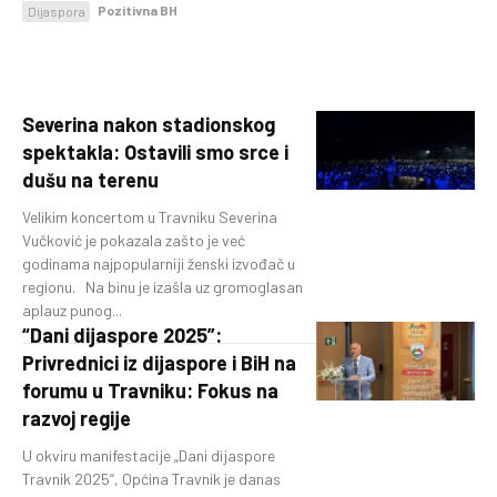
Pozitivna BH
Dijaspora
Severina nakon stadionskog
spektakla: Ostavili smo srce i
dušu na terenu
Velikim koncertom u Travniku Severina
Vučković je pokazala zašto je već
godinama najpopularniji ženski izvođač u
regionu. Na binu je izašla uz gromoglasan
aplauz punog...
“Dani dijaspore 2025”:
Privrednici iz dijaspore i BiH na
forumu u Travniku: Fokus na
razvoj regije
U okviru manifestacije „Dani dijaspore
Travnik 2025“, Općina Travnik je danas