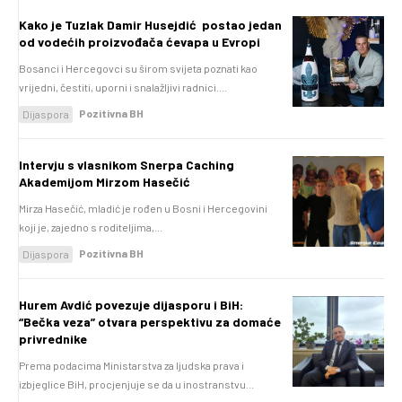
Kako je Tuzlak Damir Husejdić postao jedan
od vodećih proizvođača ćevapa u Evropi
Bosanci i Hercegovci su širom svijeta poznati kao
vrijedni, čestiti, uporni i snalažljivi radnici....
Pozitivna BH
Dijaspora
Intervju s vlasnikom Snerpa Caching
Akademijom Mirzom Hasečić
Mirza Hasečić, mladić je rođen u Bosni i Hercegovini
koji je, zajedno s roditeljima,...
Pozitivna BH
Dijaspora
Hurem Avdić povezuje dijasporu i BiH:
“Bečka veza” otvara perspektivu za domaće
privrednike
Prema podacima Ministarstva za ljudska prava i
izbjeglice BiH, procjenjuje se da u inostranstvu...