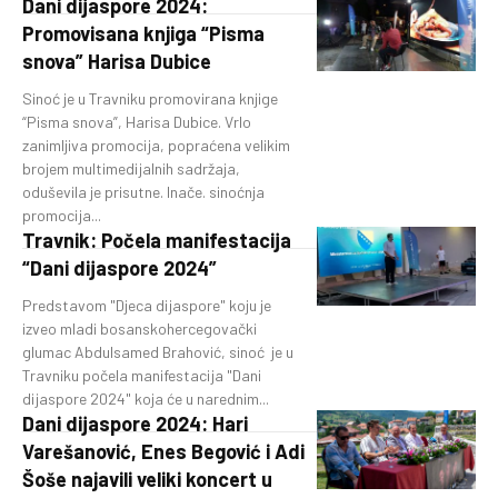
Dani dijaspore 2024:
Promovisana knjiga “Pisma
snova” Harisa Dubice
Sinoć je u Travniku promovirana knjige
“Pisma snova”, Harisa Dubice. Vrlo
zanimljiva promocija, popraćena velikim
brojem multimedijalnih sadržaja,
oduševila je prisutne. Inače. sinoćnja
promocija...
Travnik: Počela manifestacija
“Dani dijaspore 2024”
Predstavom "Djeca dijaspore" koju je
izveo mladi bosanskohercegovački
glumac Abdulsamed Brahović, sinoć je u
Travniku počela manifestacija "Dani
dijaspore 2024" koja će u narednim...
Dani dijaspore 2024: Hari
Varešanović, Enes Begović i Adi
Šoše najavili veliki koncert u