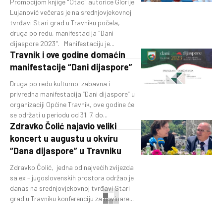
Promocijom knjige "Otac" autorice Glorije
Lujanović večeras je na srednjovjekovnoj
tvrđavi Stari grad u Travniku počela,
druga po redu, manifestacija "Dani
dijaspore 2023". Manifestaciju je...
Travnik i ove godine domaćin
manifestacije “Dani dijaspore”
Druga po redu kulturno-zabavna i
privredna manifestacija “Dani dijaspore” u
organizaciji Općine Travnik, ove godine će
se održati u periodu od 31. 7. do...
Zdravko Čolić najavio veliki
koncert u augustu u okviru
“Dana dijaspore” u Travniku
Zdravko Čolić, jedna od najvećih zvijezda
sa ex - jugoslovenskih prostora održao je
danas na srednjovjekovnoj tvrđavi Stari
grad u Travniku konferenciju za novinare...