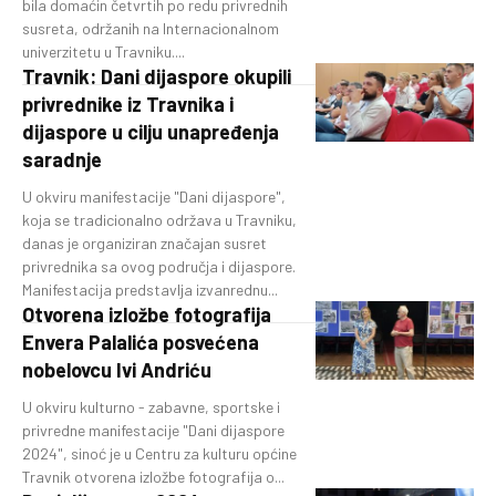
bila domaćin četvrtih po redu privrednih
susreta, održanih na Internacionalnom
univerzitetu u Travniku....
Travnik: Dani dijaspore okupili
privrednike iz Travnika i
dijaspore u cilju unapređenja
saradnje
U okviru manifestacije "Dani dijaspore",
koja se tradicionalno održava u Travniku,
danas je organiziran značajan susret
privrednika sa ovog područja i dijaspore.
Manifestacija predstavlja izvanrednu...
Otvorena izložbe fotografija
Envera Palalića posvećena
nobelovcu Ivi Andriću
U okviru kulturno - zabavne, sportske i
privredne manifestacije "Dani dijaspore
2024", sinoć je u Centru za kulturu općine
Travnik otvorena izložbe fotografija o...