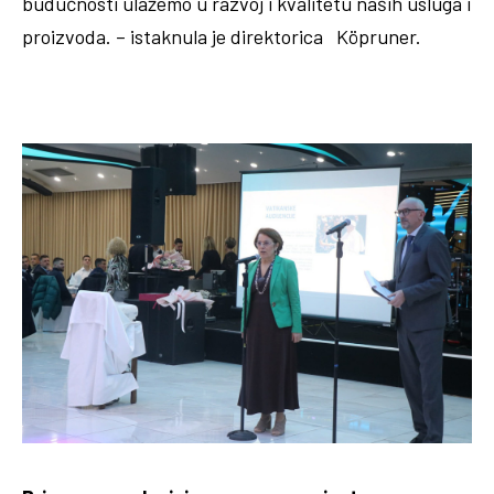
budućnosti ulažemo u razvoj i kvalitetu naših usluga i
proizvoda. – istaknula je direktorica Köpruner.