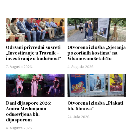
Održani privredni susreti
Otvorena izložba „Sjećanja
„Investiranje u Travnik –
pozorišnih kostima“ na
investiranje u budućnost“
Vilsonovom šetalištu
7. Augusta 2026.
4. Augusta 2026.
Dani dijaspore 2026:
Otvorena izložba „Plakati
Amira Medunjanin
bh. filmova“
oduševljena bh.
24. Jula 2026.
dijasporom
4. Augusta 2026.