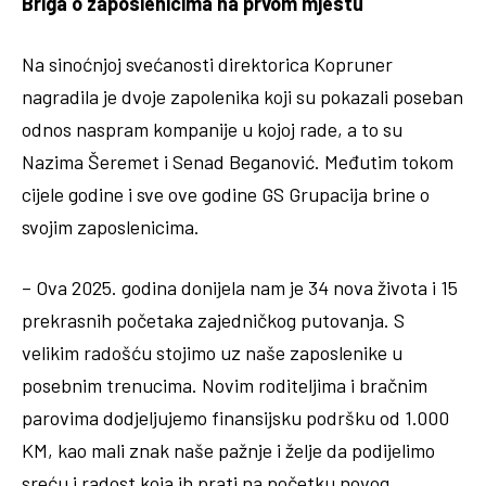
Briga o zaposlenicima na prvom mjestu
Na sinoćnjoj svećanosti direktorica Kopruner
nagradila je dvoje zapolenika koji su pokazali poseban
odnos naspram kompanije u kojoj rade, a to su
Nazima Šeremet i Senad Beganović. Međutim tokom
cijele godine i sve ove godine GS Grupacija brine o
svojim zaposlenicima.
– Ova 2025. godina donijela nam je 34 nova života i 15
prekrasnih početaka zajedničkog putovanja. S
velikim radošću stojimo uz naše zaposlenike u
posebnim trenucima. Novim roditeljima i bračnim
parovima dodjeljujemo finansijsku podršku od 1.000
KM, kao mali znak naše pažnje i želje da podijelimo
sreću i radost koja ih prati na početku novog