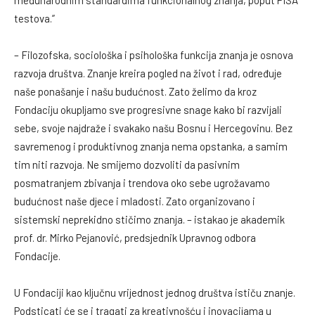
međunarodnim standardima funkcionalnog znanja, poput PISA
testova.”
– Filozofska, sociološka i psihološka funkcija znanja je osnova
razvoja društva. Znanje kreira pogled na život i rad, određuje
naše ponašanje i našu budućnost. Zato želimo da kroz
Fondaciju okupljamo sve progresivne snage kako bi razvijali
sebe, svoje najdraže i svakako našu Bosnu i Hercegovinu. Bez
savremenog i produktivnog znanja nema opstanka, a samim
tim niti razvoja. Ne smijemo dozvoliti da pasivnim
posmatranjem zbivanja i trendova oko sebe ugrožavamo
budućnost naše djece i mladosti. Zato organizovano i
sistemski neprekidno stičimo znanja. – istakao je akademik
prof. dr. Mirko Pejanović, predsjednik Upravnog odbora
Fondacije.
U Fondaciji kao ključnu vrijednost jednog društva ističu znanje.
Podsticati će se i tragati za kreativnošću i inovacijama u