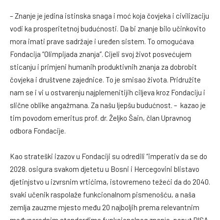
– Znanje je jedina istinska snaga i moć koja čovjeka i civilizaciju
vodi ka prosperitetnoj budućnosti. Da bi znanje bilo učinkovito
mora imati prave sadržaje i uređen sistem. To omogućava
Fondacija “Olimpijada znanja”. Cijeli svoj život posvećujem
sticanju i primjeni humanih produktivnih znanja za dobrobit
čovjeka i društvene zajednice. To je smisao života. Pridružite
nam se i vi u ostvarenju najplemenitijih ciljeva kroz Fondaciju i
slične oblike angažmana. Za našu ljepšu budućnost. – kazao je
tim povodom emeritus prof. dr. Željko Šain, član Upravnog
odbora Fondacije.
Kao strateški izazov u Fondaciji su odredili “imperativ da se do
2028. osigura svakom djetetu u Bosni i Hercegovini blistavo
djetinjstvo u izvrsnim vrtićima, istovremeno težeći da do 2040.
svaki učenik raspolaže funkcionalnom pismenošću, a naša
zemlja zauzme mjesto među 20 najboljih prema relevantnim