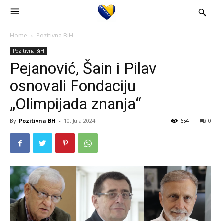
Home
Pozitivna BiH
Pozitivna BiH
Pejanović, Šain i Pilav
osnovali Fondaciju
„Olimpijada znanja“
By
Pozitivna BH
-
10. Jula 2024.
654
0