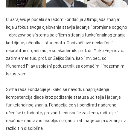
U Sarajevu je počela sa radom Fondacija „Olimpijada znanja“
koja u fokus svoga djelovanja stavlja jačanje i promjene odgojno
– obrazovnog sistema sa ciljem sticanja funkcionalnog znanja
kod djece, učenika i studenata. Osnivači ove nevladine i
neprofitne organizacije su akademik, prof. dr. Mirko Pejanović,
zatim emeritus, prof. dr. Željko Šain, kao i mr. oec. sci.
Muhamed Pilav uspješni poduzetnik sa domaćim i inozemnim
iskustvom.
Svrha rada Fondacije je, kako se navodi, unaprijeđenje
kompetencija djece kroz podizanje statusa učitelja i jačanje
funkcionalnog znanja. Fondacija će stipendirati nadarene
učenike i studente, provoditi edukacije za djecu, roditelje i
naučno – nastavno osoblje, i organizirati natjecanja u znanju iz
različitih disciplina.