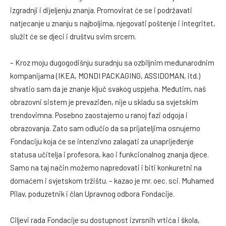
izgradnji i dijeljenju znanja. Promovirat će se i podržavati
natjecanje u znanju s najboljima, njegovati poštenje i integritet,
služit će se djeci i društvu svim srcem.
– Kroz moju dugogodišnju suradnju sa ozbiljnim međunarodnim
kompanijama (IKEA, MONDI PACKAGING, ASSIDOMAN, itd.)
shvatio sam da je znanje ključ svakog uspjeha. Međutim, naš
obrazovni sistem je prevaziđen, nije u skladu sa svjetskim
trendovimna. Posebno zaostajemo u ranoj fazi odgoja i
obrazovanja. Zato sam odlučio da sa prijateljima osnujemo
Fondaciju koja će se intenzivno zalagati za unaprijeđenje
statusa učitelja i profesora, kao i funkcionalnog znanja djece.
Samo na taj način možemo napredovati i biti konkuretni na
domaćem i svjetskom tržištu. – kazao je mr. oec. sci. Muhamed
Pilav, poduzetnik i član Upravnog odbora Fondacije.
Ciljevi rada Fondacije su dostupnost izvrsnih vrtića i škola,