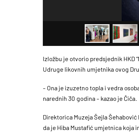
Izložbu je otvorio predsjednik HKD 
Udruge likovnih umjetnika ovog Dru
– Ona je izuzetno topla i vedra osob
narednih 30 godina – kazao je Čiča.
Direktorica Muzeja Šejla Šehabović k
da je Hiba Mustafić umjetnica koja i