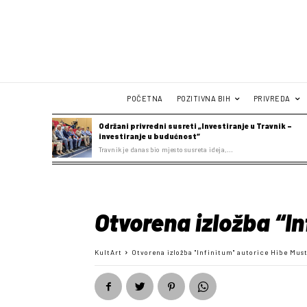
POČETNA
POZITIVNA BIH
PRIVREDA
Održani privredni susreti „Investiranje u Travnik –
investiranje u budućnost“
Travnik je danas bio mjesto susreta ideja,...
Otvorena izložba “In
KultArt
Otvorena izložba "Infinitum" autorice Hibe Mus