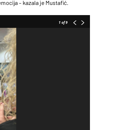
emocija – kazala je Mustafić.
1
of 9