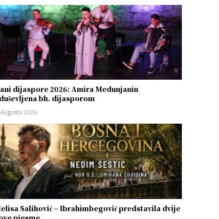
ani dijaspore 2026: Amira Medunjanin
duševljena bh. dijasporom
 Augusta 2026.
elisa Salihović – Ibrahimbegović predstavila dvije
ove pjesme