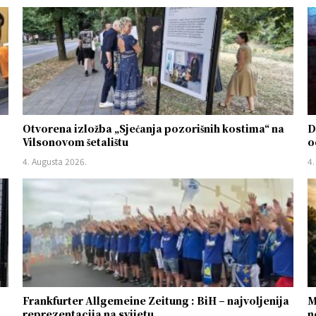
Otvorena izložba „Sjećanja pozorišnih kostima“ na
D
Vilsonovom šetalištu
o
4. Augusta 2026.
4.
Frankfurter Allgemeine Zeitung : BiH – najvoljenija
M
reprezentacija na svijetu
n