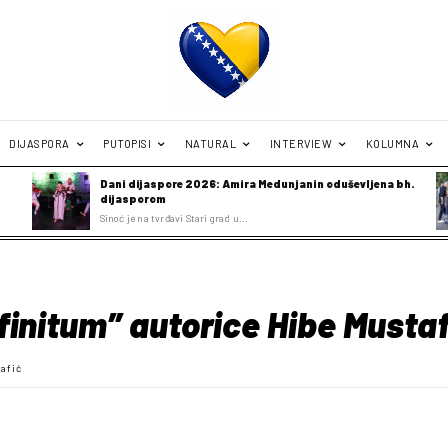
DIJASPORA
PUTOPISI
NATURAL
INTERVIEW
KOLUMNA
Dani dijaspore 2026: Amira Medunjanin oduševljena bh.
dijasporom
Sinoć je na tvrđavi Stari grad u...
finitum” autorice Hibe Mustaf
tafić