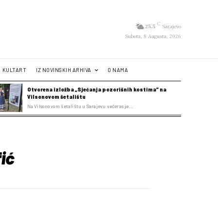
C
25.5
Sarajevo
Subota, 8 Augusta, 2026
KULTART
IZ NOVINSKIH ARHIVA
O NAMA
Otvorena izložba „Sjećanja pozorišnih kostima“ na
Vilsonovom šetalištu
Na Vilsonovom šetalištu u Sarajevu večeras je...
ić