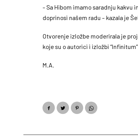
– Sa Hibom imamo saradnju kakvu im
doprinosi našem radu – kazala je Š
Otvorenje izložbe moderirala je pro
koje su o autorici i izložbi “Infinitu
M.A.