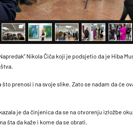
“Napredak” Nikola Čiča koji je podsjetio da je Hiba 
štva.
a što prenosi i na svoje slike. Zato se nadam da će ov
azala je da činjenica da se na otvorenju izložbe okup
ma šta da kaže i kome da se obrati.