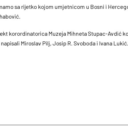
amo sa rijetko kojom umjetnicom u Bosni i Hercego
ehabović.
jekt korordinatorica Muzeja Mihneta Stupac-Avdić koj
m” napisali Miroslav Pilj, Josip R. Svoboda i Ivana Luki