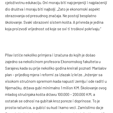
cjeloživotnu edukaciju. Oni moraju biti najcjenjeniji i najplaćeniji
dio društva i moraju biti najbolji. „Zato je ekonomski aspekt
obrazovanja od presudnog značaja. Ne postoji besplatno
školovanje. Svaki obrazovni sistem košta. A privreda je jedina
koja proizvodi vrijednost od koje se svi ti troškovi pokrivaju.”
Pilav ističe nekoliko primjera i izračuna do kojih je došao
zajedno sa nekolicinom profesora Ekonomskog fakulteta u
Sarajevu kada su prije nekoliko godina kreirali poznati Maršalov
plan – prijedlog mjera i reformi za izlazak iz krize. „Inženjer sa
visokom stručnom spremom kada napusti zemlju i ode raditi u
Njemačku, država gubi minimalno 1 milion KM. Školovanje ovog
mladog stručnjaka košta državu 100.000 – 200.000 KM, a
ostatak se odnosi na gubitak kroz poreze i doprinose. To je
prosta računica, a gubici su kud i kamo veći. Zamislimo da je