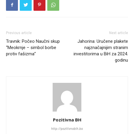
Previous article
Next article
Travnik: Počeo Naučni skup
Jahorina: Uručene plakete
“Meokrnje – simbol borbe
najznačajnijim stranim
protiv fašizma”
investitorima u BiH za 2024.
godinu
Pozitivna BH
http://pozitivnabih.ba