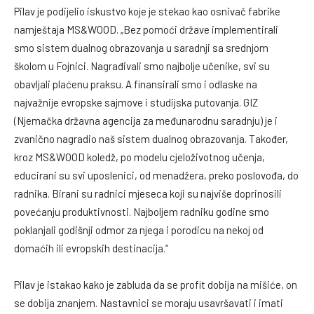
Pilav je podijelio iskustvo koje je stekao kao osnivač fabrike
namještaja MS&WOOD. „Bez pomoći države implementirali
smo sistem dualnog obrazovanja u saradnji sa srednjom
školom u Fojnici. Nagrađivali smo najbolje učenike, svi su
obavljali plaćenu praksu. A finansirali smo i odlaske na
najvažnije evropske sajmove i studijska putovanja. GIZ
(Njemačka državna agencija za međunarodnu saradnju) je i
zvanično nagradio naš sistem dualnog obrazovanja. Također,
kroz MS&WOOD koledž, po modelu cjeloživotnog učenja,
educirani su svi uposlenici, od menadžera, preko poslovođa, do
radnika. Birani su radnici mjeseca koji su najviše doprinosili
povećanju produktivnosti. Najboljem radniku godine smo
poklanjali godišnji odmor za njega i porodicu na nekoj od
domaćih ili evropskih destinacija.“
Pilav je istakao kako je zabluda da se profit dobija na mišiće, on
se dobija znanjem. Nastavnici se moraju usavršavati i imati