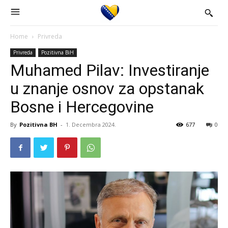
Home
Privreda
Privreda
Pozitivna BiH
Muhamed Pilav: Investiranje
u znanje osnov za opstanak
Bosne i Hercegovine
By
Pozitivna BH
-
1. Decembra 2024.
677
0