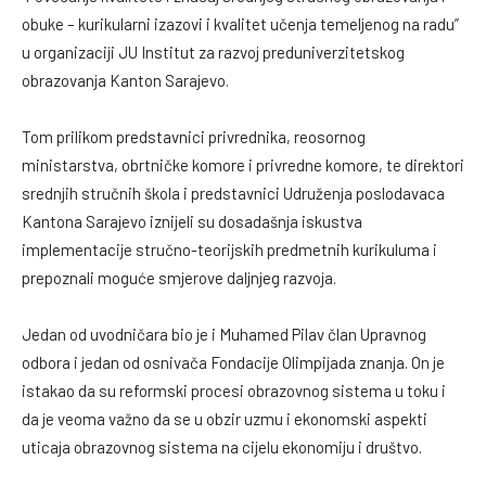
obuke – kurikularni izazovi i kvalitet učenja temeljenog na radu”
u organizaciji JU Institut za razvoj preduniverzitetskog
obrazovanja Kanton Sarajevo.
Tom prilikom predstavnici privrednika, reosornog
ministarstva, obrtničke komore i privredne komore, te direktori
srednjih stručnih škola i predstavnici Udruženja poslodavaca
Kantona Sarajevo iznijeli su dosadašnja iskustva
implementacije stručno-teorijskih predmetnih kurikuluma i
prepoznali moguće smjerove daljnjeg razvoja.
Jedan od uvodničara bio je i Muhamed Pilav član Upravnog
odbora i jedan od osnivača Fondacije Olimpijada znanja. On je
istakao da su reformski procesi obrazovnog sistema u toku i
da je veoma važno da se u obzir uzmu i ekonomski aspekti
uticaja obrazovnog sistema na cijelu ekonomiju i društvo.