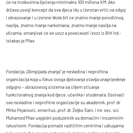
će na troškovima liječenja minimalno 100 miliona KM. Ako
država usvoji koncept da sva djeca idu u izvrstan vrtić na odgoj
i obrazovanje i u izvrsne škole bit će znatno manje porodičnog
nasilja, znatno manje narkomana, znatno manje nasilja na
ulicama, smanjivat će se uvoz a povećavati izvoz iz BIH itd.-
istakao je Pilav.
Fondacija „Olimpijada znanja“ je nevladina i neprofitna
organizacija koja u fokus svoga djelovanja stavlja unaprijeđenje
odgojno – obrazovnog sistema sa ciljem sticanja
funkcionalnog znanja kod djece, učenika i studenata. Osnivači
ove nevladine i neprofitne organizacije su akademik, prof. dr.
Mirko Pejanović, emeritus, prof. dr. Željko Šain, i mr. oec. sci.
Muhamed Pilav uspješni poduzetnik sa domaćim i inozemnim
iskustvom. Fondacija pomaže različitim centrima i udrugama