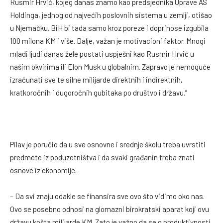
Rusmir Hrvić, kojeg danas znamo kao predsjednika Uprave AS
Holdinga, jednog od najvećih poslovnih sistema u zemlji, otišao
u Njemačku. BiH bi tada samo kroz poreze i doprinose izgubila
100 milona KM i više. Dalje, važan je motivacioni faktor. Mnogi
mladi ljudi danas žele postati uspješni kao Rusmir Hrvić u
našim okvirima ili Elon Musk u globalnim. Zapravo je nemoguće
izračunati sve te silne milijarde direktnih i indirektnih,
kratkoročnih i dugoročnih gubitaka po društvo i državu.”
Pilav je poručio da u sve osnovne i srednje školu treba uvrstiti
predmete iz poduzetništva i da svaki građanin treba znati
osnove iz ekonomije.
– Da svi znaju odakle se finansira sve ovo što vidimo oko nas.
Ovo se posebno odnosi na glomazni birokratski aparat koji ovu
državu košta milijarde KM. Zato je važno da se o produktivnosti