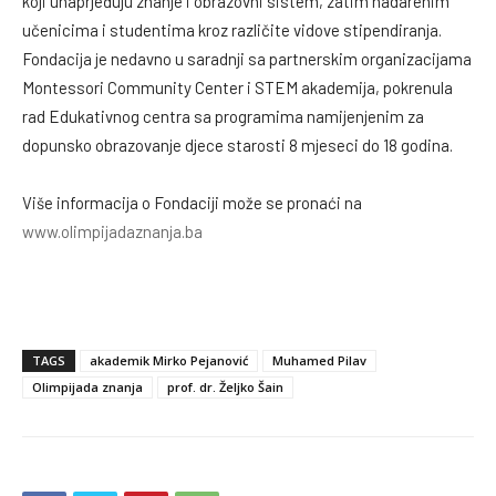
koji unaprjeđuju znanje i obrazovni sistem, zatim nadarenim
učenicima i studentima kroz različite vidove stipendiranja.
Fondacija je nedavno u saradnji sa partnerskim organizacijama
Montessori Community Center i STEM akademija, pokrenula
rad Edukativnog centra sa programima namijenjenim za
dopunsko obrazovanje djece starosti 8 mjeseci do 18 godina.
Više informacija o Fondaciji može se pronaći na
www.olimpijadaznanja.ba
TAGS
akademik Mirko Pejanović
Muhamed Pilav
Olimpijada znanja
prof. dr. Željko Šain