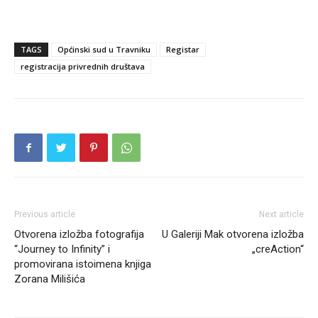
TAGS
Općinski sud u Travniku
Registar
registracija privrednih društava
Previous article
Next article
Otvorena izložba fotografija
U Galeriji Mak otvorena izložba
“Journey to Infinity” i
„creAction“
promovirana istoimena knjiga
Zorana Milišića