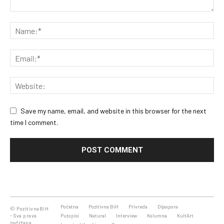
Save my name, email, and website in this browser for the next
time I comment.
Početna
Pozitivna BiH
Privreda
Dijaspora
© PozitivnaBiH
- Sva prava
Putopisi
Natural
Interview
Kolumna
KultArt
zadržana