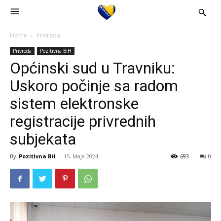
Home
Privreda
Privreda
Pozitivna BiH
Općinski sud u Travniku:
Uskoro počinje sa radom
sistem elektronske
registracije privrednih
subjekata
By
Pozitivna BH
-
15. Maja 2024.
693
0