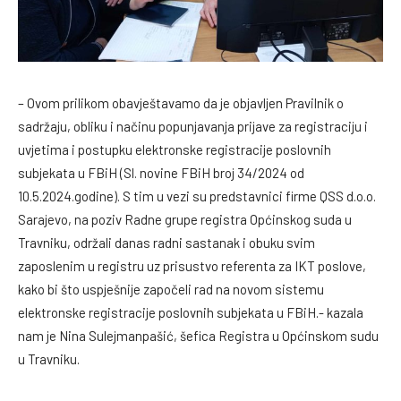
– Ovom prilikom obavještavamo da je objavljen Pravilnik o
sadržaju, obliku i načinu popunjavanja prijave za registraciju i
uvjetima i postupku elektronske registracije poslovnih
subjekata u FBiH (Sl. novine FBiH broj 34/2024 od
10.5.2024.godine). S tim u vezi su predstavnici firme QSS d.o.o.
Sarajevo, na poziv Radne grupe registra Općinskog suda u
Travniku, održali danas radni sastanak i obuku svim
zaposlenim u registru uz prisustvo referenta za IKT poslove,
kako bi što uspješnije započeli rad na novom sistemu
elektronske registracije poslovnih subjekata u FBiH.- kazala
nam je Nina Sulejmanpašić, šefica Registra u Općinskom sudu
u Travniku.