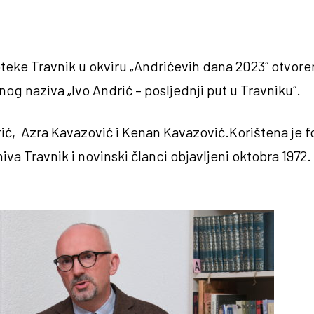
oteke Travnik u okviru „Andrićevih dana 2023“ otvoren
og naziva „Ivo Andrić – posljednji put u Travniku“.
rić, Azra Kavazović i Kenan Kavazović.Korištena je f
va Travnik i novinski članci objavljeni oktobra 1972