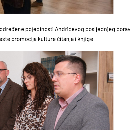
iti određene pojedinosti Andrićevog posljednjeg borav
este promocija kulture čitanja i knjige.