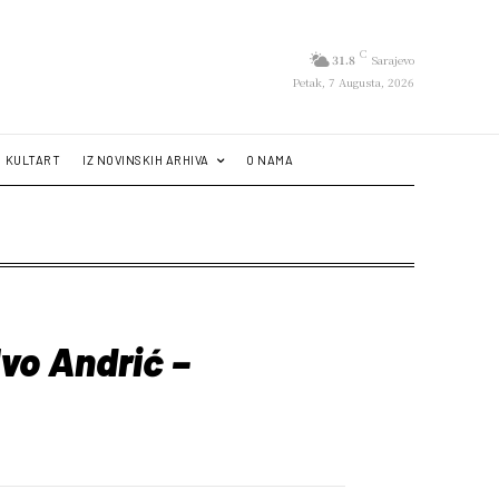
C
31.8
Sarajevo
Petak, 7 Augusta, 2026
KULTART
IZ NOVINSKIH ARHIVA
O NAMA
Ivo Andrić –