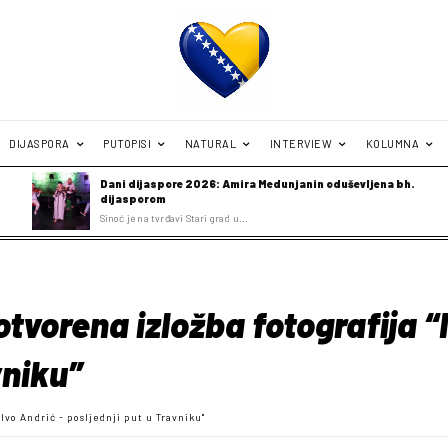
DIJASPORA
PUTOPISI
NATURAL
INTERVIEW
KOLUMNA
Dani dijaspore 2026: Amira Medunjanin oduševljena bh.
dijasporom
Sinoć je na tvrđavi Stari grad u...
tvorena izložba fotografija “
vniku”
"Ivo Andrić - posljednji put u Travniku"