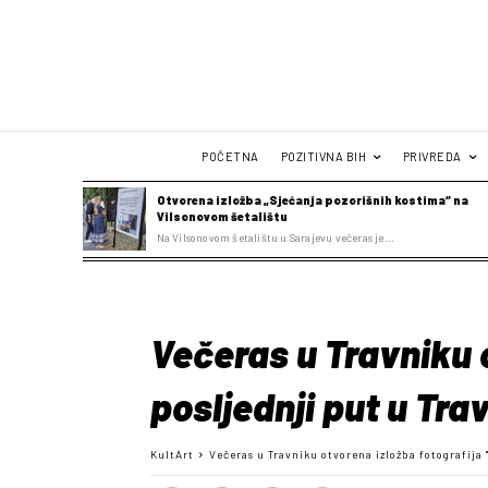
POČETNA
POZITIVNA BIH
PRIVREDA
Otvorena izložba „Sjećanja pozorišnih kostima“ na
Vilsonovom šetalištu
Na Vilsonovom šetalištu u Sarajevu večeras je...
Večeras u Travniku o
posljednji put u Tra
KultArt
Večeras u Travniku otvorena izložba fotografija 