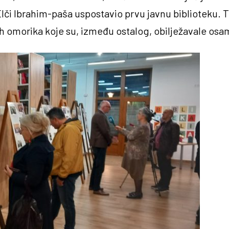
Elči Ibrahim-paša uspostavio prvu javnu biblioteku.
h omorika koje su, između ostalog, obilježavale osam