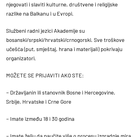
njegovati i slaviti kulturne, društvene i religijske
razlike na Balkanu i u Evropi.
Službeni radni jezici Akademije su
bosanski/srpski/hrvatski/crnogorski. Sve troškove
učešća (put, smještaj, hrana i materijali) pokrivaju
organizatori.
MOŽETE SE PRIJAVITI AKO STE:
– Državljanin ili stanovnik Bosne i Hercegovine,
Srbije, Hrvatske i Crne Gore
– Imate između 18 i 30 godina
– Imate želju da naučite više o procesu izgradnje mira