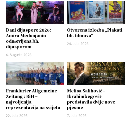
Dani dijaspore 2026:
Otvorena izložba „Plakati
Amira Medunjanin
bh. filmova“
oduševljena bh.
24. Jula 2026.
dijasporom
4. Augusta 2026.
Frankfurter Allgemeine
Melisa Salihović –
Zeitung : BiH –
Ibrahimbegović
najvoljenija
predstavila dvije nove
reprezentacija na svijetu
pjesme
22. Jula 2026.
7. Jula 2026.