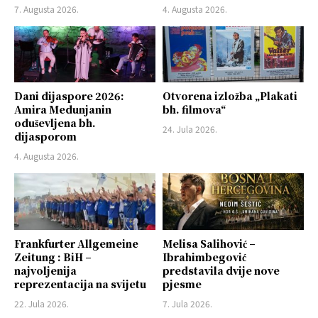
7. Augusta 2026.
4. Augusta 2026.
Dani dijaspore 2026:
Otvorena izložba „Plakati
Amira Medunjanin
bh. filmova“
oduševljena bh.
24. Jula 2026.
dijasporom
4. Augusta 2026.
Frankfurter Allgemeine
Melisa Salihović –
Zeitung : BiH –
Ibrahimbegović
najvoljenija
predstavila dvije nove
reprezentacija na svijetu
pjesme
22. Jula 2026.
7. Jula 2026.