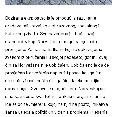
Dozirana eksploatacija je omogućila razvijanje
gradova, ali i razvijanje obrazovnog, socijalnog i
kulturnog života. Sve navedeno je dobilo svoje
standarde, koje Norvežani nemaju namjeru da
promijene. Za nas na Balkanu koji se dokazujemo
svakom iz okruženja i u svojoj pedesetoj godini, ovaj
čin za Norvežane nije uobičajen. Uobičajeno je da će
prosječan Norvežanin napustiti posao koji ga čini
stresnim, i naći nešto što ga čini daleko mirnijim i
opuštenijim. Sve ovo je moguće jer u Norveškoj su
sindikati dosta kvalitetno i efikasno organizirani, a
ide se do te „mjere“ u kojoj na njih ne postoji nikakva
šansa utjecaja političkih viđenja problema i rješenja,