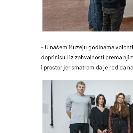
– U našem Muzeju godinama volontiraj
doprinisu i iz zahvalnosti prema nji
i prostor jer smatram da je red da n