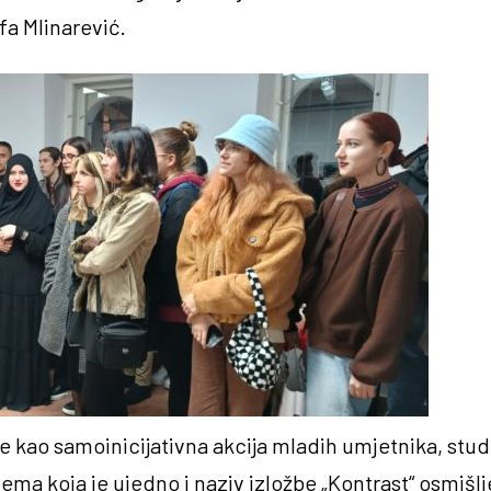
fa Mlinarević.
e kao samoinicijativna akcija mladih umjetnika, stud
ema koja je ujedno i naziv izložbe „Kontrast“ osmišlj