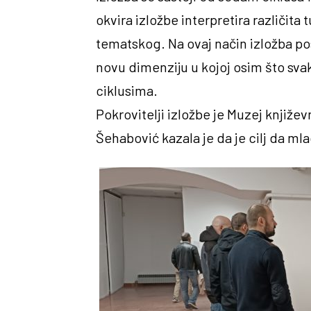
okvira izložbe interpretira različita
tematskog. Na ovaj način izložba pos
novu dimenziju u kojoj osim što svaki
ciklusima.
Pokrovitelji izložbe je Muzej knjiže
Šehabović kazala je da je cilj da ml