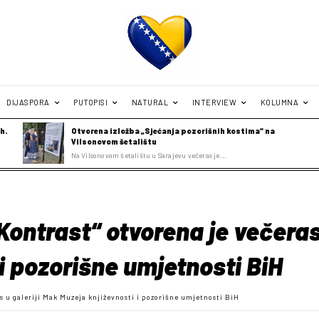
DIJASPORA
PUTOPISI
NATURAL
INTERVIEW
KOLUMNA
h.
Otvorena izložba „Sjećanja pozorišnih kostima“ na
Vilsonovom šetalištu
Na Vilsonovom šetalištu u Sarajevu večeras je...
„Kontrast“ otvorena je večeras
i pozorišne umjetnosti BiH
as u galeriji Mak Muzeja književnosti i pozorišne umjetnosti BiH