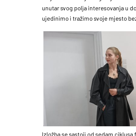
unutar svog polja interesovanja u do
ujedinimo i tražimo svoje mjesto bez
Izložba se sastoji od sedam ciklusa 