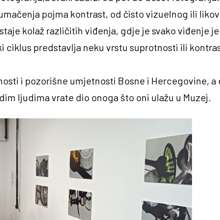
 tumačenja pojma kontrast, od čisto vizuelnog ili liko
taje kolaž različitih viđenja, gdje je svako viđenje 
 ciklus predstavlja neku vrstu suprotnosti ili kontra
vnosti i pozorišne umjetnosti Bosne i Hercegovine, a d
adim ljudima vrate dio onoga što oni ulažu u Muzej.