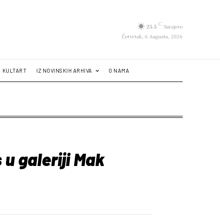
C
25.5
Sarajevo
Četvrtak, 6 Augusta, 2026
KULTART
IZ NOVINSKIH ARHIVA
O NAMA
 u galeriji Mak