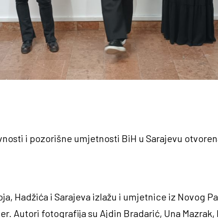
vnosti i pozorišne umjetnosti BiH u Sarajevu otvorena
a, Hadžića i Sarajeva izlažu i umjetnice iz Novog Paz
ter. Autori fotografija su Ajdin Bradarić, Una Mazrak