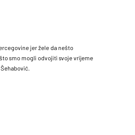
Hercegovine jer žele da nešto
što smo mogli odvojiti svoje vrijeme
e Šehabović.