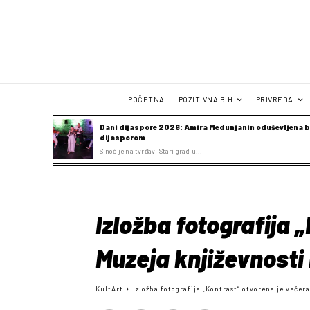
POČETNA
POZITIVNA BIH
PRIVREDA
Dani dijaspore 2026: Amira Medunjanin oduševljena b
dijasporom
Sinoć je na tvrđavi Stari grad u...
Izložba fotografija 
Muzeja književnosti 
KultArt
Izložba fotografija „Kontrast“ otvorena je večer