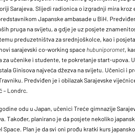
toriji Sarajeva. Slijedi radionica o izgradnji mira k
redstavnikom Japanske ambasade u BiH. Predviđen 
ših pruga na svijetu, a gdje je uz posjete znamenito
temu preduzetništva za srednjoškolce, kao i posjet
i novi sarajevski co-working space
hubuniporomet
, k
a učenike i studente, te pokretanje start-upova. U
stala Ginisova najveća džezva na svijetu. Učenici i pr
 Travniku. Predviđen je i obilazak Sarajevske vijećnice
 – Londrc.
godine odu u Japan, učenici Treće gimnazije Sarajevo
ya. Također, planirano je da posjete nekoliko japans
pace. Plan je da svi oni prođu kratki kurs japanskog