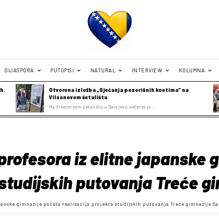
DIJASPORA
PUTOPISI
NATURAL
INTERVIEW
KOLUMNA
h.
Otvorena izložba „Sjećanja pozorišnih kostima“ na
Vilsonovom šetalištu
Na Vilsonovom šetalištu u Sarajevu večeras je...
profesora iz elitne japanske 
 studijskih putovanja Treće g
panske gimnazije počela realizacija projekta studijskih putovanja Treće gimnazije Sa