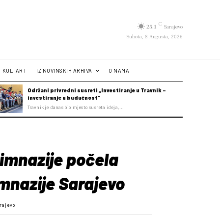
C
25.1
Sarajevo
Subota, 8 Augusta, 2026
KULTART
IZ NOVINSKIH ARHIVA
O NAMA
Održani privredni susreti „Investiranje u Travnik –
investiranje u budućnost“
Travnik je danas bio mjesto susreta ideja,...
gimnazije počela
imnazije Sarajevo
rajevo