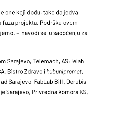
sve one koji dođu, tako da jedva
rta faza projekta. Podršku ovom
ljujemo. – navodi se u saopćenju za
rom Sarajevo, Telemach, AS Jelah
A, Bistro Zdravo i
hubunipromet
,
ad Sarajevo, FabLab BiH, Derubis
ije Sarajevo, Privredna komora KS,