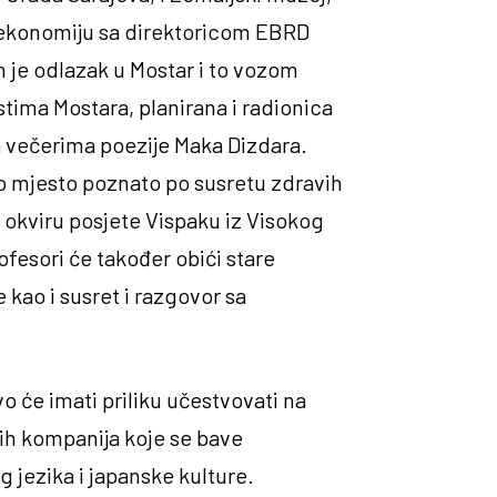
roz ekonomiju sa direktoricom EBRD
je odlazak u Mostar i to vozom
stima Mostara, planirana i radionica
a večerima poezije Maka Dizdara.
ao mjesto poznato po susretu zdravih
 okviru posjete Vispaku iz Visokog
ofesori će također obići stare
 kao i susret i razgovor sa
 će imati priliku učestvovati na
kih kompanija koje se bave
 jezika i japanske kulture.