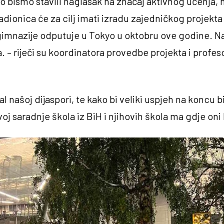
ko bismo stavili naglasak na značaj aktivnog učenja
adionica će za cilj imati izradu zajedničkog projekta 
 gimnazije odputuje u Tokyo u oktobru ove godine. N
. – riječi su koordinatora provedbe projekta i profes
l našoj dijaspori, te kako bi veliki uspjeh na koncu 
voj saradnje škola iz BiH i njihovih škola ma gdje oni b