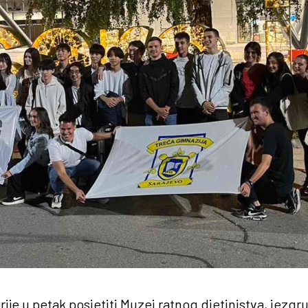
rije u petak posjetiti Muzej ratnog djetinjstva, jezgr