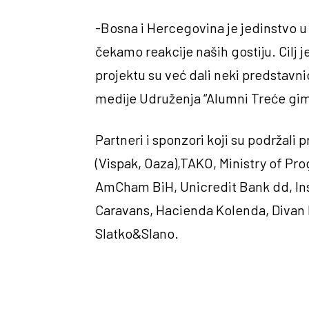
-Bosna i Hercegovina je jedinstvo u r
čekamo reakcije naših gostiju. Cilj 
projektu su već dali neki predstavni
medije Udruženja “Alumni Treće gim
Partneri i sponzori koji su podržal
(Vispak, Oaza),TAKO, Ministry of P
AmCham BiH, Unicredit Bank dd, Ins
Caravans, Hacienda Kolenda, Divan K
Slatko&Slano.