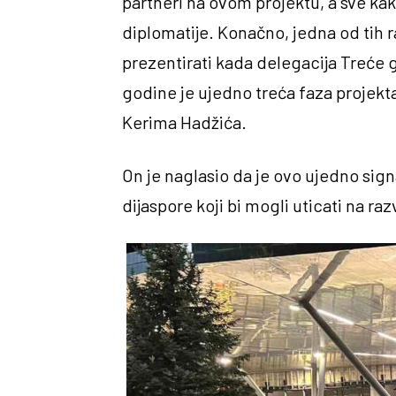
partneri na ovom projektu, a sve ka
diplomatije. Konačno, jedna od tih r
prezentirati kada delegacija Treće
godine je ujedno treća faza projekta
Kerima Hadžića.
On je naglasio da je ovo ujedno signa
dijaspore koji bi mogli uticati na raz