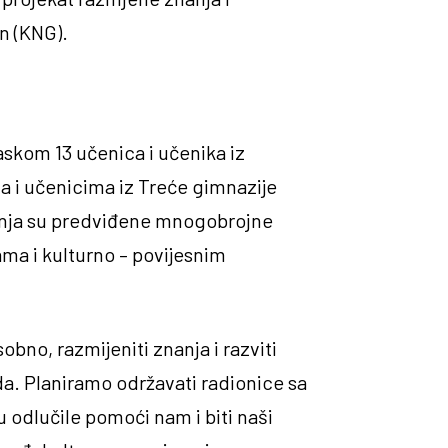
n (KNG).
askom 13 učenica i učenika iz
ma i učenicima iz Treće gimnazije
čenja su predviđene mnogobrojne
ma i kulturno – povijesnim
bno, razmijeniti znanja i razviti
da. Planiramo održavati radionice sa
odlučile pomoći nam i biti naši