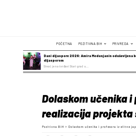
POČETNA
POZITIVNA BIH
PRIVREDA
Dani dijaspore 2026: Amira Medunjanin oduševljena b
dijasporom
Sinoć je na tvrđavi Stari grad u...
Dolaskom učenika i 
realizacija projekta
Pozitivna BiH
Dolaskom učenika i profesora iz elitne ja