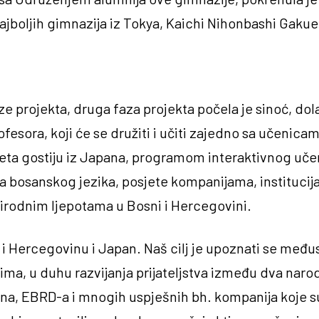
ajboljih gimnazija iz Tokya, Kaichi Nihonbashi Gakue
e projekta, druga faza projekta počela je sinoć, dol
fesora, koji će se družiti i učiti zajedno sa učenica
osjeta gostiju iz Japana, programom interaktivnog u
 bosanskog jezika, posjete kompanijama, institucija
irodnim ljepotama u Bosni i Hercegovini.
i Hercegovinu i Japan. Naš cilj je upoznati se međuso
ima, u duhu razvijanja prijateljstva između dva naro
a, EBRD-a i mnogih uspješnih bh. kompanija koje su 