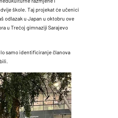
, međukulturne razmjene i
dvije škole. Taj projekat će učenici
aš odlazak u Japan u oktobru ove
ora u Trećoj gimnaziji Sarajevo
bilo samo identificiranje članova
ili.