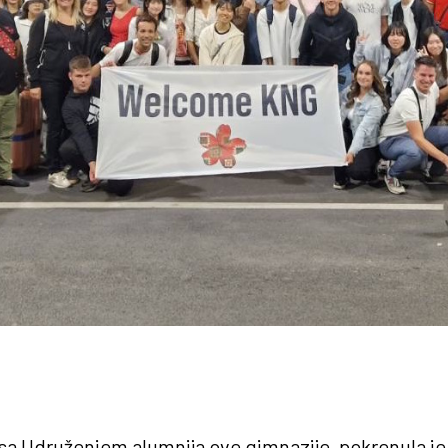
 sa Udruženjem alumnija ove gimnazije, pokrenula je