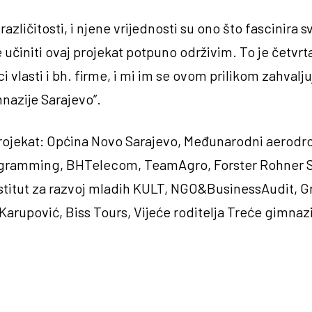
azličitosti, i njene vrijednosti su ono što fascinira 
je učiniti ovaj projekat potpuno održivim. To je četv
ci vlasti i bh. firme, i mi im se ovom prilikom zahva
nazije Sarajevo”.
i projekat: Općina Novo Sarajevo, Međunarodni aerod
rogramming, BHTelecom, TeamAgro, Forster Rohner S
titut za razvoj mladih KULT, NGO&BusinessAudit, Gr
arupović, Biss Tours, Vijeće roditelja Treće gimnaz