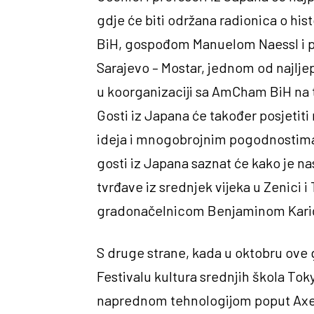
gdje će biti održana radionica o his
BiH, gospođom Manuelom Naessl i p
Sarajevo – Mostar, jednom od najljep
u koorganizaciji sa AmCham BiH na 
Gosti iz Japana će također posjetit
ideja i mnogobrojnim pogodnostima z
gosti iz Japana saznat će kako je na
tvrđave iz srednjek vijeka u Zenici i
gradonačelnicom Benjaminom Karić
S druge strane, kada u oktobru ove 
Festivalu kultura srednjih škola Tok
naprednom tehnologijom poput Axel S