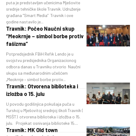
puta je predstavljen učenicima Mješovite
srednje tehničke škole Travnik. Udruženje
građana “Smart Media” Travnik i ove
godine nastavilo je...
Travnik: Počeo Naučni skup
“Meokrnje – simbol borbe protiv
fašizma”
Potpredsjednik FBiH Refik Lendo je u
svojstvu predsjednika Organizacionog
odbora danas u Travniku otvorio Naučni
skupu sa međunarodnim učešćem
„Meokrnje – simbol borbe protiv...
Travnik: Otvorena biblioteka i
izložba o 15. julu
U povodu godišnjica pokušaja puča u
Turskoj u Mješovitoj srednjoj školi Travnik (
MSŠT) otvorena biblioteka i izložba o 15.
julu. Projekat osnivanja biblioteke 15....
Travnik: MK Old town