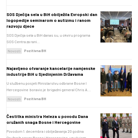
SOS Dječija sela u BiH obilježila Evropski dan
logopedije seminarom o autizmu i ranom
razvoju djece
SOS Dječija sela u BiH danas su, u okviru programa
SOS Centra za rani...
Pozitivna BH
Novosti
Najavljeno otvaranje kancelarije namjenske
industrije BiH u Sjedinjenim Državama
U službenu posjeti Ministarstvu odbrane Bosne I
Hercegovine boravio je brigadni general Chris A....
Pozitivna BH
Novosti
Čestitka ministra Heleza u povodu Dana
oružanih snaga Bosne i Hercegovine
Povodom 1. decembra i obilježavanja 20 godina
Oružanih snaga Bosne i Hercegovine, upućujem