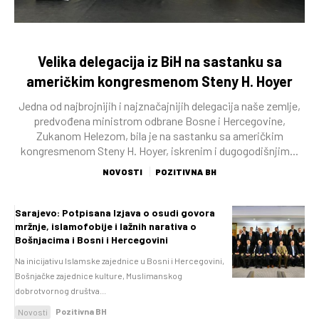
Velika delegacija iz BiH na sastanku sa
američkim kongresmenom Steny H. Hoyer
Jedna od najbrojnijih i najznačajnijih delegacija naše zemlje,
predvođena ministrom odbrane Bosne i Hercegovine,
Zukanom Helezom, bila je na sastanku sa američkim
kongresmenom Steny H. Hoyer, iskrenim i dugogodišnjim...
NOVOSTI
POZITIVNA BH
Sarajevo: Potpisana Izjava o osudi govora
mržnje, islamofobije i lažnih narativa o
Bošnjacima i Bosni i Hercegovini
Na inicijativu Islamske zajednice u Bosni i Hercegovini,
Bošnjačke zajednice kulture, Muslimanskog
dobrotvornog društva...
Pozitivna BH
Novosti