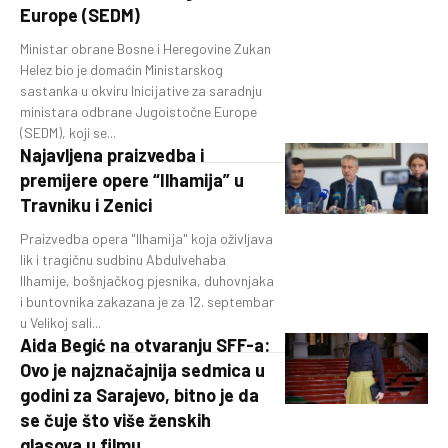
Europe (SEDM)
Ministar obrane Bosne i Heregovine Zukan
Helez bio je domaćin Ministarskog
sastanka u okviru Inicijative za saradnju
ministara odbrane Jugoistočne Europe
(SEDM), koji se...
Najavljena praizvedba i
premijere opere “Ilhamija” u
Travniku i Zenici
Praizvedba opera "Ilhamija" koja oživljava
lik i tragičnu sudbinu Abdulvehaba
Ilhamije, bošnjačkog pjesnika, duhovnjaka
i buntovnika zakazana je za 12. septembar
u Velikoj sali...
Aida Begić na otvaranju SFF-a:
Ovo je najznačajnija sedmica u
godini za Sarajevo, bitno je da
se čuje što više ženskih
glasova u filmu