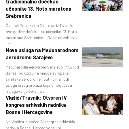
tradicionalno dočekao
učesnike 13. Moto maratona
Srebrenica
Članovi Moto kluba Old town iz Travnika i
ove godine dočekali su učesnike 13. Moto
maratona Srebrenica – „Da se ne zaboravi
i ne...
Nova usluga na Međunarodnom
aerodromu Sarajevo
Međunarodni aerodrom Sarajevo (MAS) od
danas, po uzoru na mnoge evropske i
svjetske aerodrome, putnicima nudi
uslugu brzog prolaza koja omogućava
izbjegavanje čekanja u...
Vlašić/Travnik: Otvoren IV
kongres arhivskih radnika
Bosne i Hercegovine
Na Vlašiću je počeo IV kongres arhivskih
radnika Bosne i Hercegovine koji