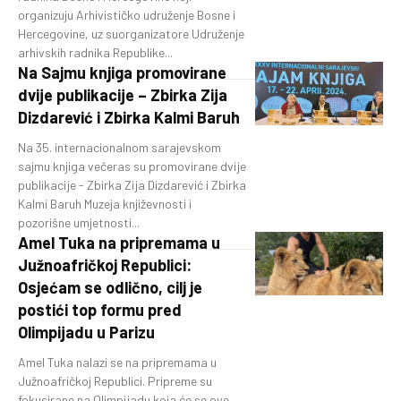
organizuju Arhivističko udruženje Bosne i
Hercegovine, uz suorganizatore Udruženje
arhivskih radnika Republike...
Na Sajmu knjiga promovirane
dvije publikacije – Zbirka Zija
Dizdarević i Zbirka Kalmi Baruh
Na 35. internacionalnom sarajevskom
sajmu knjiga večeras su promovirane dvije
publikacije - Zbirka Zija Dizdarević i Zbirka
Kalmi Baruh Muzeja književnosti i
pozorišne umjetnosti...
Amel Tuka na pripremama u
Južnoafričkoj Republici:
Osjećam se odlično, cilj je
postići top formu pred
Olimpijadu u Parizu
Amel Tuka nalazi se na pripremama u
Južnoafričkoj Republici. Pripreme su
fokusirane na Olimpijadu koja će se ove