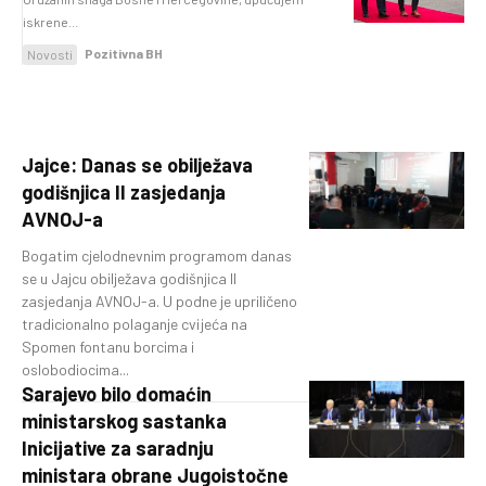
iskrene...
Pozitivna BH
Novosti
Jajce: Danas se obilježava
godišnjica II zasjedanja
AVNOJ-a
Bogatim cjelodnevnim programom danas
se u Jajcu obilježava godišnjica II
zasjedanja AVNOJ-a. U podne je upriličeno
tradicionalno polaganje cvijeća na
Spomen fontanu borcima i
oslobodiocima...
Sarajevo bilo domaćin
ministarskog sastanka
Inicijative za saradnju
ministara obrane Jugoistočne