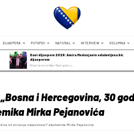
DIJASPORA
PUTOPISI
NATURAL
INTERVIEW
KOLUMNA
Dani dijaspore 2026: Amira Medunjanin oduševljena bh.
dijasporom
Sinoć je na tvrđavi Stari grad u...
„Bosna i Hercegovina, 30 god
emika Mirka Pejanovića
dina od sticanja nezavisnosti" akademika Mirka Pejanovića