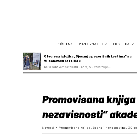
POČETNA
POZITIVNA BIH
PRIVREDA
Otvorena izložba „Sjećanja pozorišnih kostima“ na
Vilsonovom šetalištu
Na Vilsonovom šetalištu u Sarajevu večeras je...
Promovisana knjiga 
nezavisnosti” akad
Novosti
Promovisana knjiga „Bosna i Hercegovina, 30 go