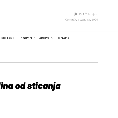
C
33.5
Sarajevo
Četvrtak, 6 Augusta, 2026
KULTART
IZ NOVINSKIH ARHIVA
O NAMA
ina od sticanja