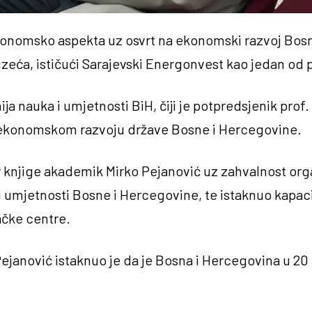
a ekonomsko aspekta uz osvrt na ekonomski razvoj Bo
zeća, ističući Sarajevski Energonvest kao jedan od p
ja nauka i umjetnosti BiH, čiji je potpredsjenik prof.
le ekonomskom razvoju države Bosne i Hercegovine.
or knjige akademik Mirko Pejanović uz zahvalnost org
i umjetnosti Bosne i Hercegovine, te istaknuo kapac
vačke centre.
ejanović istaknuo je da je Bosna i Hercegovina u 20 