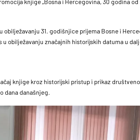
romocija knjige „Bosna i Hercegovina, 30 godina od
u obilježavanju 31. godišnjice prijema Bosne i Herce
 u obilježavanju značajnih historijskih datuma u daljoj
ačaj knjige kroz historijski pristup i prikaz društveno
 do dana današnjeg.