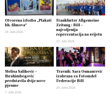
Otvorena izložba „Plakati
Frankfurter Allgemeine
bh. filmova“
Zeitung : BiH –
najvoljenija
24. Jula 2026.
reprezentacija na svijetu
22. Jula 2026.
Melisa Salihović –
Travnik: Sara Osmančević
Ibrahimbegović
izabrana za Fotomdel
predstavila dvije nove
Federacije BiH
pjesme
29. Juna 2026.
7. Jula 2026.