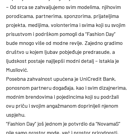
– Od srca se zahvaljujemo svim modelima, njihovim
porodicama, partnerima, sponzorima, prijateljima
projekta, medijima, volonterima i svima koji su svojim
prisustvom i podrškom pomogli da “Fashion Day”
bude mnogo više od modne revije. Zajedno gradimo
društvo u kojem ljubav pobjeđuje predrasude, a
ljudskost postaje najljepši modni detalj – istakla je
Musliović.
Posebna zahvalnost upućena je UniCredit Bank,
ponosnom partneru događaja, kao i svim dizajnerima,
modnim brendovima i pojedincima koji su podržali
ovu priču i svojim angažmanom doprinijeli njenom
uspjehu.
“Fashion Day” još jednom je potvrdio da “NovamaS”
nije samo prostor mode, već i prostor prirodnosti,