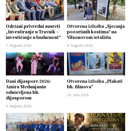
Održani privredni susreti
Otvorena izložba „Sjećanja
„Investiranje u Travnik –
pozorišnih kostima“ na
investiranje u budućnost“
Vilsonovom šetalištu
7. Augusta 2026.
4. Augusta 2026.
Dani dijaspore 2026:
Otvorena izložba „Plakati
Amira Medunjanin
bh. filmova“
oduševljena bh.
24. Jula 2026.
dijasporom
4. Augusta 2026.