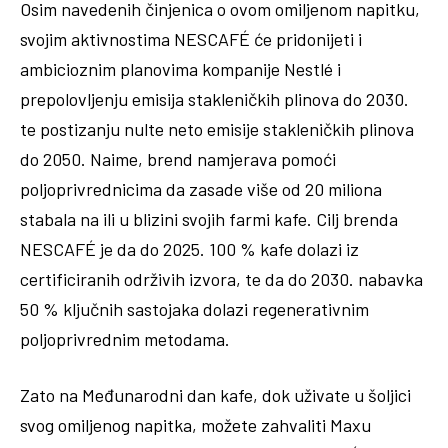
Osim navedenih činjenica o ovom omiljenom napitku,
svojim aktivnostima NESCAFÉ će pridonijeti i
ambicioznim planovima kompanije Nestlé i
prepolovljenju emisija stakleničkih plinova do 2030.
te postizanju nulte neto emisije stakleničkih plinova
do 2050. Naime, brend namjerava pomoći
poljoprivrednicima da zasade više od 20 miliona
stabala na ili u blizini svojih farmi kafe. Cilj brenda
NESCAFÉ je da do 2025. 100 % kafe dolazi iz
certificiranih održivih izvora, te da do 2030. nabavka
50 % ključnih sastojaka dolazi regenerativnim
poljoprivrednim metodama.
Zato na Međunarodni dan kafe, dok uživate u šoljici
svog omiljenog napitka, možete zahvaliti Maxu