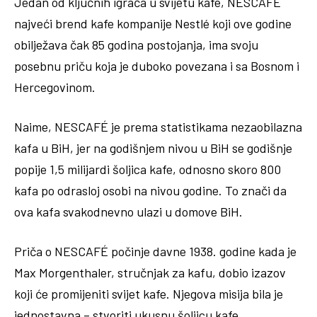
Jedan od ključnih igrača u svijetu kafe, NESCAFÉ
najveći brend kafe kompanije Nestlé koji ove godine
obilježava čak 85 godina postojanja, ima svoju
posebnu priču koja je duboko povezana i sa Bosnom i
Hercegovinom.
Naime, NESCAFÉ je prema statistikama nezaobilazna
kafa u BiH, jer na godišnjem nivou u BiH se godišnje
popije 1,5 milijardi šoljica kafe, odnosno skoro 800
kafa po odrasloj osobi na nivou godine. To znači da
ova kafa svakodnevno ulazi u domove BiH.
Priča o NESCAFÉ počinje davne 1938. godine kada je
Max Morgenthaler, stručnjak za kafu, dobio izazov
koji će promijeniti svijet kafe. Njegova misija bila je
jednostavna – stvoriti ukusnu šoljicu kafe