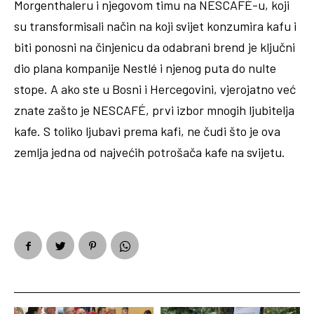
Morgenthaleru i njegovom timu na NESCAFÉ-u, koji
su transformisali način na koji svijet konzumira kafu i
biti ponosni na činjenicu da odabrani brend je ključni
dio plana kompanije Nestlé i njenog puta do nulte
stope. A ako ste u Bosni i Hercegovini, vjerojatno već
znate zašto je NESCAFÉ, prvi izbor mnogih ljubitelja
kafe. S toliko ljubavi prema kafi, ne čudi što je ova
zemlja jedna od najvećih potrošača kafe na svijetu.