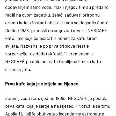
dodavanjem samo vode. Max i njegov tim su predano
radili na ovom zadatku, želeći sačuvati prirodnu
aromu kafe u instant obliku. I tada se dogodilo čudo!
Godine 1938. pronašli su odgovor i stvorili NESCAFÉ
kafu, ime koje će postati sinonim za kafu širom
svijeta. Nazvana je po prva tri slova Nestlé
korporacije, uz dodatak “café,” i vremenom je
NESCAFÉ postalo poznato i omiljeno ime za kafu
širom svijeta.
Prva kafa koja je sletjela na Mjesec
Zanimljivosti radi, godine 1969., NESCAFÉ je postala
prva kafa koja je sletjela na Mjesec. Pridružila se timu
Apolla 11, koji je obuhvatao legendarne astronaute