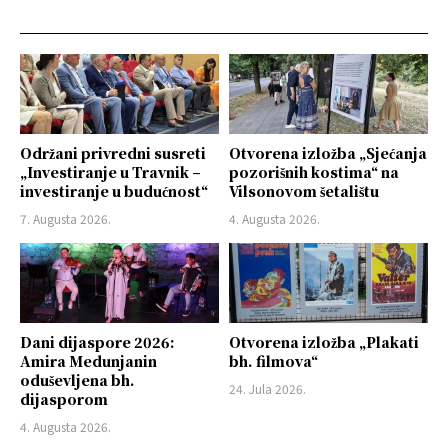
Održani privredni susreti
Otvorena izložba „Sjećanja
„Investiranje u Travnik –
pozorišnih kostima“ na
investiranje u budućnost“
Vilsonovom šetalištu
7. Augusta 2026.
4. Augusta 2026.
Dani dijaspore 2026:
Otvorena izložba „Plakati
Amira Medunjanin
bh. filmova“
oduševljena bh.
24. Jula 2026.
dijasporom
4. Augusta 2026.