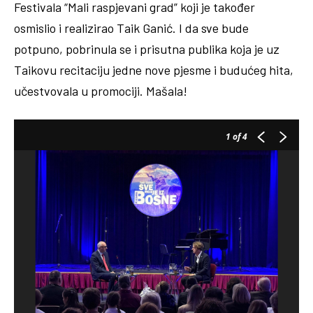
Festivala “Mali raspjevani grad” koji je također
osmislio i realizirao Taik Ganić. I da sve bude
potpuno, pobrinula se i prisutna publika koja je uz
Taikovu recitaciju jedne nove pjesme i budućeg hita,
učestvovala u promociji. Mašala!
1
of 4