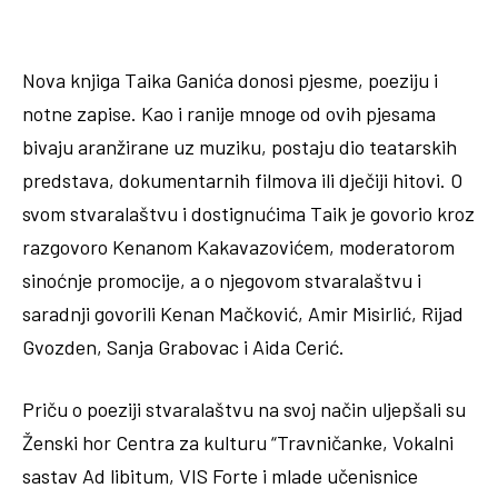
Nova knjiga Taika Ganića donosi pjesme, poeziju i
notne zapise. Kao i ranije mnoge od ovih pjesama
bivaju aranžirane uz muziku, postaju dio teatarskih
predstava, dokumentarnih filmova ili dječiji hitovi. O
svom stvaralaštvu i dostignućima Taik je govorio kroz
razgovoro Kenanom Kakavazovićem, moderatorom
sinoćnje promocije, a o njegovom stvaralaštvu i
saradnji govorili Kenan Mačković, Amir Misirlić, Rijad
Gvozden, Sanja Grabovac i Aida Cerić.
Priču o poeziji stvaralaštvu na svoj način uljepšali su
Ženski hor Centra za kulturu “Travničanke, Vokalni
sastav Ad libitum, VIS Forte i mlade učenisnice