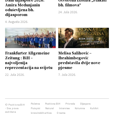
Dani dijaspore 2026:
Otvorena izložba „Plakati
Amira Medunjanin
bh. filmova“
oduševljena bh.
24. Jula 2026.
dijasporom
4. Augusta 2026.
Frankfurter Allgemeine
Melisa Salihović –
Zeitung : BiH –
Ibrahimbegović
najvoljenija
predstavila dvije nove
reprezentacija na svijetu
pjesme
22. Jula 2026.
7. Jula 2026.
Početna
Pozitivna BiH
Privreda
Dijaspora
© PozitivnaBiH
- Sva prava
Putopisi
Natural
Interview
Kolumna
KultArt
zadržana
Iz novinskih arhiva
O nama