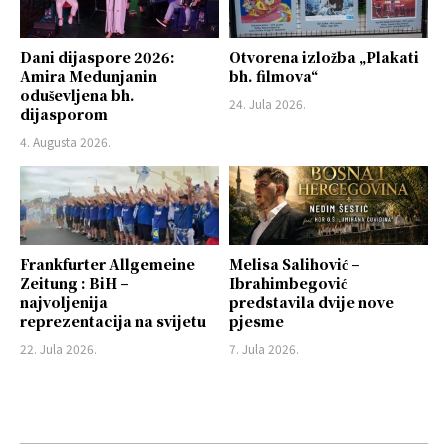
Dani dijaspore 2026:
Otvorena izložba „Plakati
Amira Medunjanin
bh. filmova“
oduševljena bh.
24. Jula 2026.
dijasporom
4. Augusta 2026.
Frankfurter Allgemeine
Melisa Salihović –
Zeitung : BiH –
Ibrahimbegović
najvoljenija
predstavila dvije nove
reprezentacija na svijetu
pjesme
22. Jula 2026.
7. Jula 2026.