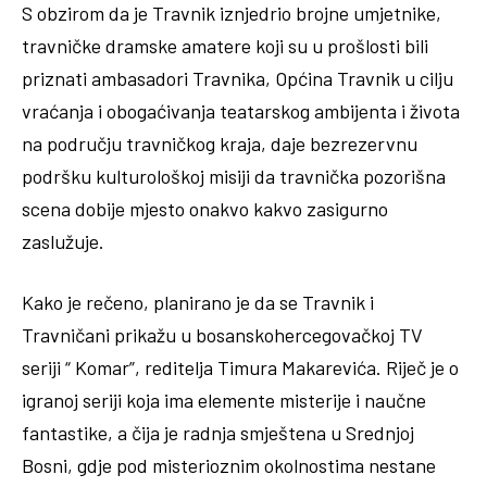
S obzirom da je Travnik iznjedrio brojne umjetnike,
travničke dramske amatere koji su u prošlosti bili
priznati ambasadori Travnika, Općina Travnik u cilju
vraćanja i obogaćivanja teatarskog ambijenta i života
na području travničkog kraja, daje bezrezervnu
podršku kulturološkoj misiji da travnička pozorišna
scena dobije mjesto onakvo kakvo zasigurno
zaslužuje.
Kako je rečeno, planirano je da se Travnik i
Travničani prikažu u bosanskohercegovačkoj TV
seriji “ Komar”, reditelja Timura Makarevića. Riječ je o
igranoj seriji koja ima elemente misterije i naučne
fantastike, a čija je radnja smještena u Srednjoj
Bosni, gdje pod misterioznim okolnostima nestane