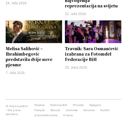
najvoljenija
24. Jula 2026.
reprezentacija na svijetu
22. Jula 2026.
Melisa Salihović –
Travnik: Sara Osmančević
Ibrahimbegović
izabrana za Fotomdel
predstavila dvije nove
Federacije BiH
pjesme
29. Juna 2026.
7. Jula 2026.
Početna
Pozitivna BiH
Privreda
Dijaspora
© PozitivnaBiH
- Sva prava
Putopisi
Natural
Interview
Kolumna
KultArt
zadržana
Iz novinskih arhiva
O nama