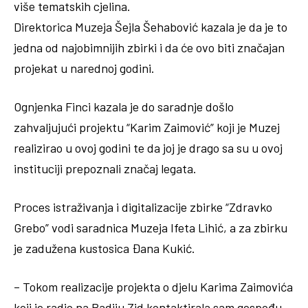
više tematskih cjelina.
Direktorica Muzeja Šejla Šehabović kazala je da je to
jedna od najobimnijih zbirki i da će ovo biti značajan
projekat u narednoj godini.
Ognjenka Finci kazala je do saradnje došlo
zahvaljujući projektu “Karim Zaimović” koji je Muzej
realizirao u ovoj godini te da joj je drago sa su u ovoj
instituciji prepoznali značaj legata.
Proces istraživanja i digitalizacije zbirke “Zdravko
Grebo” vodi saradnica Muzeja Ifeta Lihić, a za zbirku
je zadužena kustosica Đana Kukić.
– Tokom realizacije projekta o djelu Karima Zaimovića
koji je radio na Radiju Zid kontaktirala sam gospođu