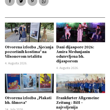
Otvorena izložba „Sjećanja
Dani dijaspore 2026:
pozorišnih kostima“ na
Amira Medunjanin
Vilsonovom šetalištu
oduševljena bh.
dijasporom
4. Augusta 2026.
4. Augusta 2026.
Otvorena izložba „Plakati
Frankfurter Allgemeine
bh. filmova“
Zeitung : BiH –
najvoljenija
24. Jula 2026.