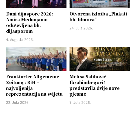
Dani dijaspore 2026:
Otvorena izložba „Plakati
Amira Medunjanin
bh. filmova“
oduševljena bh.
24. Jula 2026.
dijasporom
4. Augusta 2026.
Frankfurter Allgemeine
Melisa Salihović –
Zeitung : BiH –
Ibrahimbegović
najvoljenija
predstavila dvije nove
reprezentacija na svijetu
pjesme
22. Jula 2026.
7. Jula 2026.