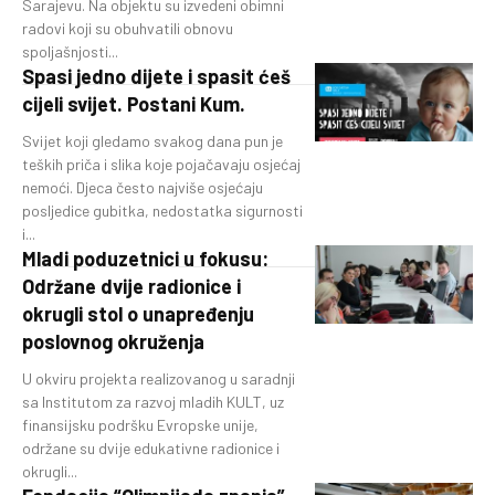
Sarajevu. Na objektu su izvedeni obimni
radovi koji su obuhvatili obnovu
spoljašnjosti...
Spasi jedno dijete i spasit ćeš
cijeli svijet. Postani Kum.
Svijet koji gledamo svakog dana pun je
teških priča i slika koje pojačavaju osjećaj
nemoći. Djeca često najviše osjećaju
posljedice gubitka, nedostatka sigurnosti
i...
Mladi poduzetnici u fokusu:
Održane dvije radionice i
okrugli stol o unapređenju
poslovnog okruženja
U okviru projekta realizovanog u saradnji
sa Institutom za razvoj mladih KULT, uz
finansijsku podršku Evropske unije,
održane su dvije edukativne radionice i
okrugli...