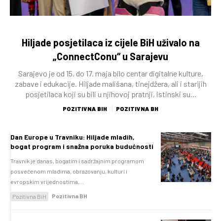
Hiljade posjetilaca iz cijele BiH uživalo na
„ConnectConu“ u Sarajevu
Sarajevo je od 15. do 17. maja bilo centar digitalne kulture,
zabave i edukacije. Hiljade mališana, tinejdžera, ali i starijih
posjetilaca koji su bili u njihovoj pratnji, istinski su...
POZITIVNA BIH
POZITIVNA BH
Dan Europe u Travniku: Hiljade mladih,
bogat program i snažna poruka budućnosti
Travnik je danas, bogatim i sadržajnim programom
posvećenom mladima, obrazovanju, kulturi i
evropskim vrijednostima,...
Pozitivna BH
Pozitivna BiH