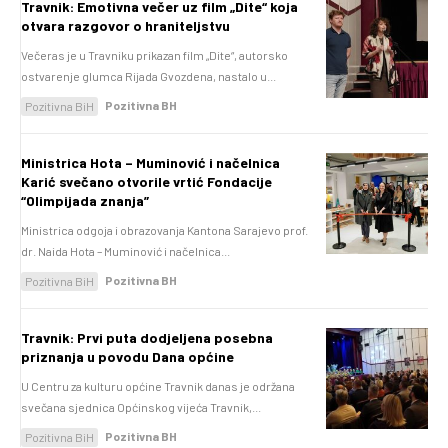
Travnik: Emotivna večer uz film „Dite“ koja
otvara razgovor o hraniteljstvu
Večeras je u Travniku prikazan film „Dite“, autorsko
ostvarenje glumca Rijada Gvozdena, nastalo u...
Pozitivna BH
Pozitivna BiH
Ministrica Hota – Muminović i načelnica
Karić svečano otvorile vrtić Fondacije
“Olimpijada znanja”
Ministrica odgoja i obrazovanja Kantona Sarajevo prof.
dr. Naida Hota – Muminović i načelnica...
Pozitivna BH
Pozitivna BiH
Travnik: Prvi puta dodjeljena posebna
priznanja u povodu Dana općine
U Centru za kulturu općine Travnik danas je održana
svečana sjednica Općinskog vijeća Travnik,...
Pozitivna BH
Pozitivna BiH