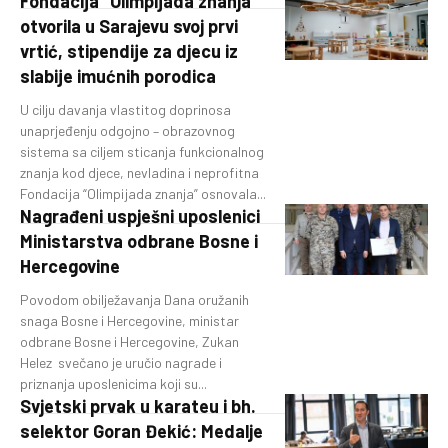
Fondacija “Olimpijada znanja”
otvorila u Sarajevu svoj prvi
vrtić, stipendije za djecu iz
slabije imućnih porodica
U cilju davanja vlastitog doprinosa
unaprjeđenju odgojno – obrazovnog
sistema sa ciljem sticanja funkcionalnog
znanja kod djece, nevladina i neprofitna
Fondacija “Olimpijada znanja” osnovala...
Nagrađeni uspješni uposlenici
Ministarstva odbrane Bosne i
Hercegovine
Povodom obilježavanja Dana oružanih
snaga Bosne i Hercegovine, ministar
odbrane Bosne i Hercegovine, Zukan
Helez svečano je uručio nagrade i
priznanja uposlenicima koji su...
Svjetski prvak u karateu i bh.
selektor Goran Đekić: Medalje