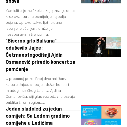
snova
Zamislite ljetnu školu u kojoj znanje dolazi
kroz avanturu, a osmijeh je najbolja
ocjena. Upravo takve ljetne dane
ispunjene učenjem, druženjem i
nezaboravnim trenucima...
“Biserno grlo Balkana”
oduševilo Jajce:
Četrnaestogodišnji Ajdin
Osmanović priredio koncert za
pamćenje
U prepunoj pozorišnoj dvorani Doma
kulture Jajce, sinoć je održan koncert
mladog muzičkog talenta Ajdina
Osmanovića, čiji glas već odavno osvaja
publiku širom regiona....
Jedan sladoled za jedan
osmijeh: Sa Ledom gradimo
osmijehe u Ledićima