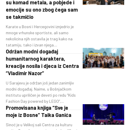
su komad metala, a pobjede i
emocije su ono zbog čega sam
se takmičio
Karate u Bosni i Hercegovini iznjedrio je
mnoge vrhunske sportiste, ali samo
nekolicina njih ostavila je trag kako na
tatamiju, tako i izvan njega....
Održan modni događaj
humanitarnog karaktera,
kreacije nosila i djeca iz Centra
“Vladimir Nazor”
U Sarajevu je održan još jedan zanimljiv
modni događaj. Naime, u Bošnjačkom
institutu upriličen je deveti po redu “Kids
Fashion Day powered by LEGO”,...
Promovisana knjiga “Sve je
moje iz Bosne” Taika Ganića
Sinoć je u Velikoj sali Centra za kulturu