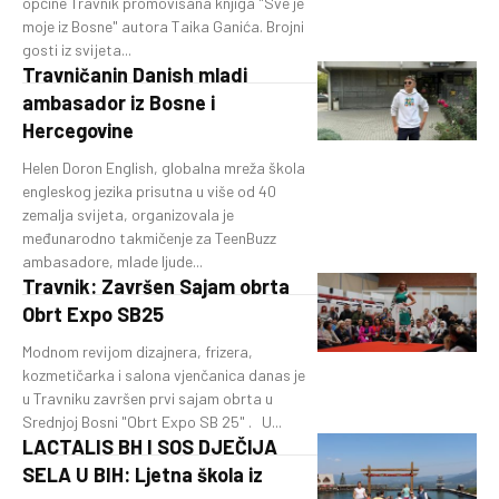
općine Travnik promovisana knjiga "Sve je
moje iz Bosne" autora Taika Ganića. Brojni
gosti iz svijeta...
Travničanin Danish mladi
ambasador iz Bosne i
Hercegovine
Helen Doron English, globalna mreža škola
engleskog jezika prisutna u više od 40
zemalja svijeta, organizovala je
međunarodno takmičenje za TeenBuzz
ambasadore, mlade ljude...
Travnik: Završen Sajam obrta
Obrt Expo SB25
Modnom revijom dizajnera, frizera,
kozmetičarka i salona vjenčanica danas je
u Travniku završen prvi sajam obrta u
Srednjoj Bosni "Obrt Expo SB 25" . U...
LACTALIS BH I SOS DJEČIJA
SELA U BIH: Ljetna škola iz