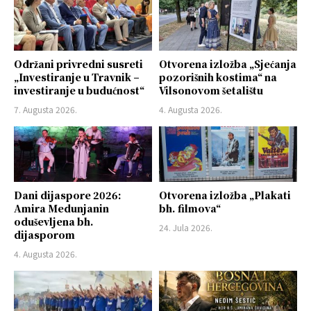
Održani privredni susreti
Otvorena izložba „Sjećanja
„Investiranje u Travnik –
pozorišnih kostima“ na
investiranje u budućnost“
Vilsonovom šetalištu
7. Augusta 2026.
4. Augusta 2026.
Dani dijaspore 2026:
Otvorena izložba „Plakati
Amira Medunjanin
bh. filmova“
oduševljena bh.
24. Jula 2026.
dijasporom
4. Augusta 2026.