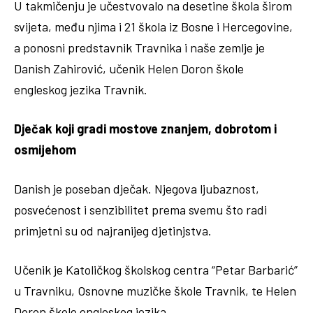
U takmičenju je učestvovalo na desetine škola širom
svijeta, među njima i 21 škola iz Bosne i Hercegovine,
a ponosni predstavnik Travnika i naše zemlje je
Danish Zahirović, učenik Helen Doron škole
engleskog jezika Travnik.
Dječak koji gradi mostove znanjem, dobrotom i
osmijehom
Danish je poseban dječak. Njegova ljubaznost,
posvećenost i senzibilitet prema svemu što radi
primjetni su od najranijeg djetinjstva.
Učenik je Katoličkog školskog centra “Petar Barbarić”
u Travniku, Osnovne muzičke škole Travnik, te Helen
Doron škole engleskog jezika.