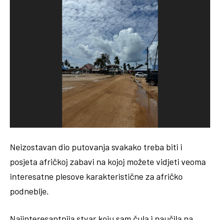
Neizostavan dio putovanja svakako treba biti i
posjeta afričkoj zabavi na kojoj možete vidjeti veoma
interesatne plesove karakteristične za afričko
podneblje.
Najinteresantnija stvar koju sam čula i naučila na