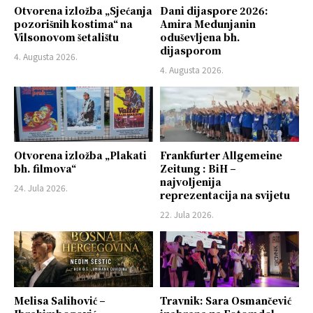
Otvorena izložba „Sjećanja
Dani dijaspore 2026:
pozorišnih kostima“ na
Amira Medunjanin
Vilsonovom šetalištu
oduševljena bh.
dijasporom
4. Augusta 2026.
4. Augusta 2026.
Otvorena izložba „Plakati
Frankfurter Allgemeine
bh. filmova“
Zeitung : BiH –
najvoljenija
24. Jula 2026.
reprezentacija na svijetu
22. Jula 2026.
Melisa Salihović –
Travnik: Sara Osmančević