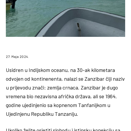
27. Maja 2024.
Usidren u Indijskom oceanu, na 30-ak kilometara
odvojen od kontinenenta, nalazi se Zanzibar čiji naziv
u prijevodu znači: zemlja crnaca. Zanzibar je dugo
vremena bio nezavisna afrička država, ali se 1964.
godine ujedinjenio sa kopnenom Tanfanijkom u
Ujedinjenu Republiku Tanzaniju.
Ukoliko želite osjetiti slobodu i istinsku konekciju sa