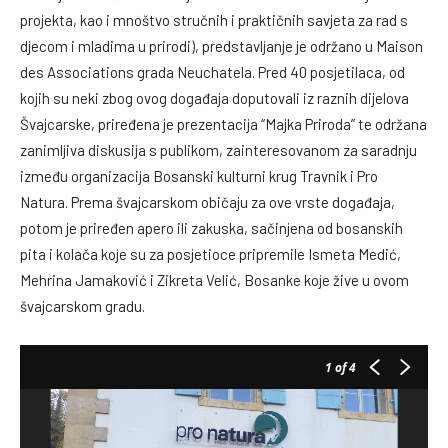
projekta, kao i mnoštvo stručnih i praktičnih savjeta za rad s
djecom i mladima u prirodi), predstavljanje je održano u Maison
des Associations grada Neuchatela. Pred 40 posjetilaca, od
kojih su neki zbog ovog događaja doputovali iz raznih dijelova
Švajcarske, priređena je prezentacija “Majka Priroda” te održana
zanimljiva diskusija s publikom, zainteresovanom za saradnju
između organizacija Bosanski kulturni krug Travnik i Pro
Natura. Prema švajcarskom običaju za ove vrste događaja,
potom je priređen apero ili zakuska, sačinjena od bosanskih
pita i kolača koje su za posjetioce pripremile Ismeta Medić,
Mehrina Jamaković i Zikreta Velić, Bosanke koje žive u ovom
švajcarskom gradu.
1
of 4