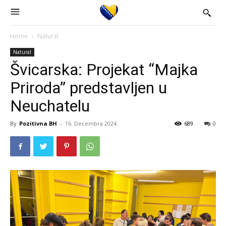
Home
Natural
Natural
Švicarska: Projekat “Majka
Priroda” predstavljen u
Neuchatelu
By
Pozitivna BH
-
16. Decembra 2024.
689
0