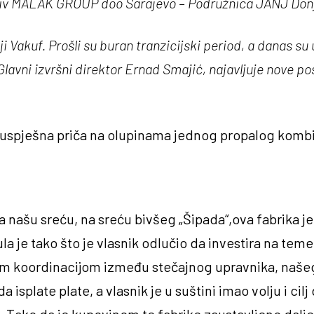
ziv MALAK GROUP doo Sarajevo – Podružnica JANJ Donj
akuf. Prošli su buran tranzicijski period, a danas su
Glavni izvršni direktor Ernad Smajić, najavljuje nove po
na uspješna priča na olupinama jednog propalog komb
Na našu sreću, na sreću bivšeg „Šipada“,ova fabrika je
la je tako što je vlasnik odlučio da investira na tem
obrom koordinacijom između stečajnog upravnika, naše
 isplate plate, a vlasnik je u suštini imao volju i cilj