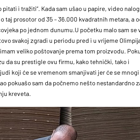
pitati i tražiti“. Kada sam ušao u papire, video nalog
io taj prosotor od 35 – 36.000 kvadratnih metara, a o
 čovjeka po jednom dunumu.U početku malo sam se v
otovo svakoj zgradi u periodu pred i u vrijeme Olimpij
kako imam veliko poštovanje prema tom proizvodu. Po
u da su prestigle ovu firmu, kako tehnički, tako i
ljudi koji će se vremenom smanjivati jer će se mnogi
am imao pokuašo sam da počnemo nešto nestandardno z
ju kreveta.