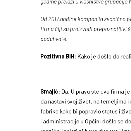
godine prelazi u vlasništvo grupaci
Od 2017.godine kompanija zvanično po
firma čiji su proizvodi prepoznatljivi
poduhvate.
Pozitivna BiH:
Kako je došlo do real
Smajić:
Da. U pravu ste ova firma je 
da nastavi svoj život, na temeljima 
fabrike kako bi popravio status i ž
i administracije u Općini došlo se do 