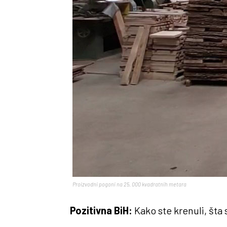
Proizvodni pogoni na 25. 000 kvadratnih metara
Pozitivna BiH:
Kako ste krenuli, šta 