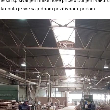
rene sa ispisivanjem neke nove priče u Donjem Vakufu
i krenulo je sve sa jednom pozitivnom pričom.