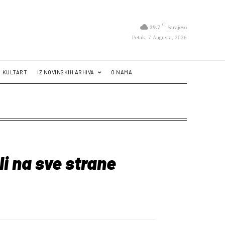
C
29.7
Sarajevo
Petak, 7 Augusta, 2026
KULTART
IZ NOVINSKIH ARHIVA
O NAMA
li na sve strane