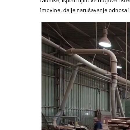
radnike, isplati njihove dugove i k
imovine, dalje narušavanje odnosa 