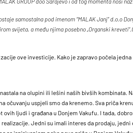
je MALAK GROUP doo Sarajevo i od tog momenta nosi na
staje samostalna pod imenom “MALAK Janj” d.o.o Donji V
 širom svijeta, a među njima posebno „Organski kreveti“.
izacije ove investicije. Kako je zapravo počela jed
nastala na olupini ili lešini naših bivših kombinata. 
i na očuvanju uspjeli smo da krenemo. Sva priča krenu
ivot ovih ljudi i građana u Donjem Vakufu. I tada, d
realizacije. Jedni su imali interes da prodaju, jedni da