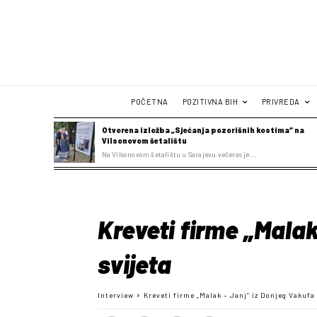
POČETNA
POZITIVNA BIH
PRIVREDA
Otvorena izložba „Sjećanja pozorišnih kostima“ na
Vilsonovom šetalištu
Na Vilsonovom šetalištu u Sarajevu večeras je...
Kreveti firme „Malak
svijeta
Interview
Kreveti firme „Malak – Janj“ iz Donjeg Vakufa s