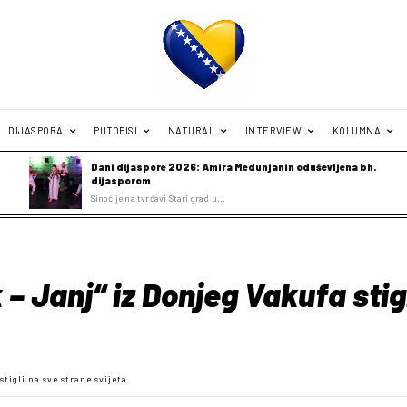
DIJASPORA
PUTOPISI
NATURAL
INTERVIEW
KOLUMNA
Dani dijaspore 2026: Amira Medunjanin oduševljena bh.
dijasporom
Sinoć je na tvrđavi Stari grad u...
 – Janj“ iz Donjeg Vakufa stig
tigli na sve strane svijeta