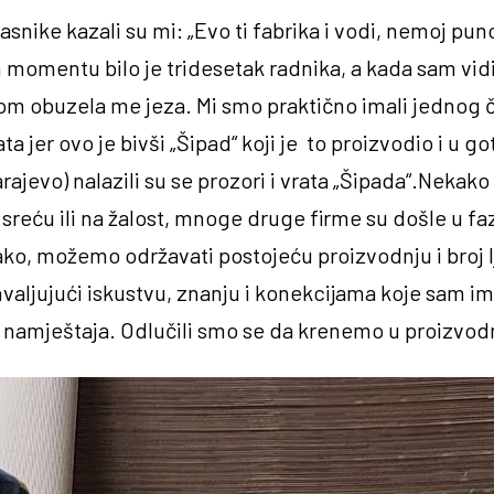
nike kazali su mi: „Evo ti fabrika i vodi, nemoj puno 
m momentu bilo je tridesetak radnika, a kada sam vid
om obuzela me jeza. Mi smo praktično imali jednog
a jer ovo je bivši „Šipad“ koji je to proizvodio i u g
Sarajevo) nalazili su se prozori i vrata „Šipada“.Ne
sreću ili na žalost, mnoge druge firme su došle u faz
ako, možemo održavati postojeću proizvodnju i broj 
.Zahvaljujući iskustvu, znanju i konekcijama koje s
namještaja. Odlučili smo se da krenemo u proizvodn