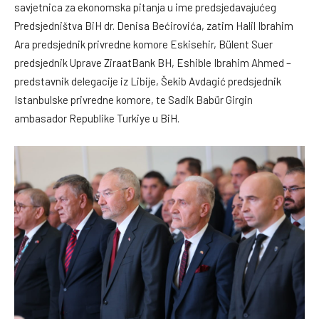
savjetnica za ekonomska pitanja u ime predsjedavajućeg
Predsjedništva BiH dr. Denisa Bećirovića, zatim Halil Ibrahim
Ara predsjednik privredne komore Eskisehir, Bülent Suer
predsjednik Uprave ZiraatBank BH, Eshible Ibrahim Ahmed –
predstavnik delegacije iz Libije, Šekib Avdagić predsjednik
Istanbulske privredne komore, te Sadik Babür Girgin
ambasador Republike Turkiye u BiH.