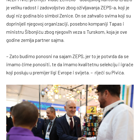
je veliku radost i zadovoljstvo zbog oživljavanja ZEPS-a, koji je
dugi niz godina bio simbol Zenice. On se zahvalio svima koji su
doprinijeli njegovoj organizaciji, posebno kompaniji Tapas i
ministru Šibonjiću zbog njegovih veza s Turskom, koja je ove
godine zemlja partner sajma.
– Zato budimo ponosni na sajam ZEPS, jer to je potvrda da se
imamo čime ponositi, te da imamo kvalitetnu selekciju i igrače
koji posluju u premijer ligi Evrope i svijeta. – riječi su Pivića.