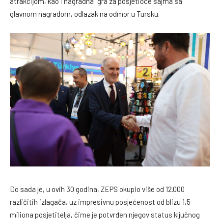
atrakcijom, kao i nagradna igra za posjetioce sajma sa
glavnom nagradom, odlazak na odmor u Tursku.
Do sada je, u ovih 30 godina, ZEPS okupio više od 12.000
različitih izlagača, uz impresivnu posjećenost od blizu 1,5
miliona posjetitelja, čime je potvrđen njegov status ključnog