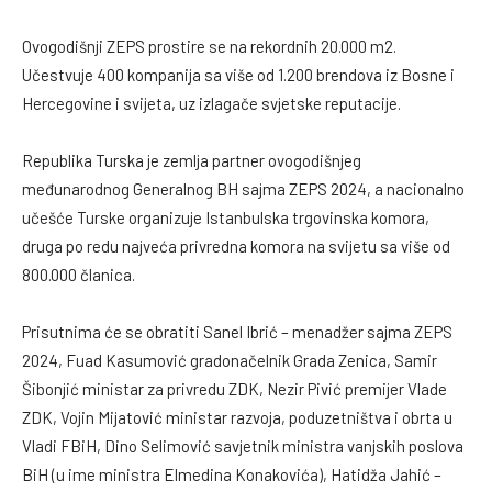
Ovogodišnji ZEPS prostire se na rekordnih 20.000 m2.
Učestvuje 400 kompanija sa više od 1.200 brendova iz Bosne i
Hercegovine i svijeta, uz izlagače svjetske reputacije.
Republika Turska je zemlja partner ovogodišnjeg
međunarodnog Generalnog BH sajma ZEPS 2024, a nacionalno
učešće Turske organizuje Istanbulska trgovinska komora,
druga po redu najveća privredna komora na svijetu sa više od
800.000 članica.
Prisutnima će se obratiti Sanel Ibrić – menadžer sajma ZEPS
2024, Fuad Kasumović gradonačelnik Grada Zenica, Samir
Šibonjić ministar za privredu ZDK, Nezir Pivić premijer Vlade
ZDK, Vojin Mijatović ministar razvoja, poduzetništva i obrta u
Vladi FBiH, Dino Selimović savjetnik ministra vanjskih poslova
BiH (u ime ministra Elmedina Konakovića), Hatidža Jahić –