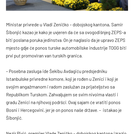
Ministar privrede u Vladi Zeničko – dobojskog kantona, Samir
Šibonjić kazao je kako je uvjeren da će sa ovogodišnjeg ZEPS-a
biti poslana poruka jedinstva. On je naglasio da je upravo ZEPS
mjesto gdje će ponos turske automobilske industrije TOGG biti
prvi put promoviran van turskih granica.
– Posebna zasluga ide Šekibu Avdagiću predsjedniku
Istanbulske privredne komore, koji je rođen u Zenici i koji je
svojim angažmanom i radom zaslužan za prijateljstvo sa
Republikom Turskom. Zahvaljujem se svim nivoima vlasti i
gradu Zenici na njihovoj podršci. Ovaj sajam će vratiti ponos
Bosni i Hercegovini, jer je on ponos naše države. – istakao je
Šibonjić.
Nezir Pivić, premijer Vlade Zeničko – dobojskog kantona izrazio