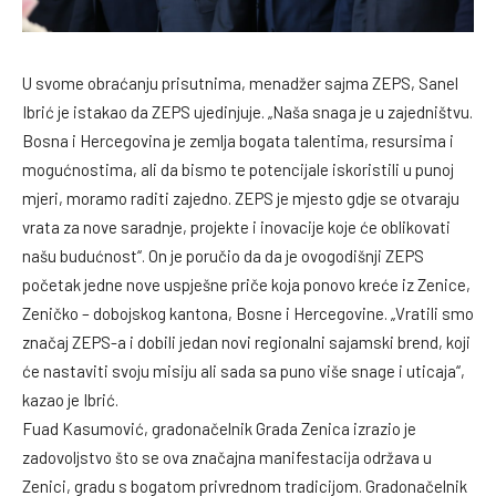
U svome obraćanju prisutnima, menadžer sajma ZEPS, Sanel
Ibrić je istakao da ZEPS ujedinjuje. „Naša snaga je u zajedništvu.
Bosna i Hercegovina je zemlja bogata talentima, resursima i
mogućnostima, ali da bismo te potencijale iskoristili u punoj
mjeri, moramo raditi zajedno. ZEPS je mjesto gdje se otvaraju
vrata za nove saradnje, projekte i inovacije koje će oblikovati
našu budućnost“. On je poručio da da je ovogodišnji ZEPS
početak jedne nove uspješne priče koja ponovo kreće iz Zenice,
Zeničko – dobojskog kantona, Bosne i Hercegovine. „Vratili smo
značaj ZEPS-a i dobili jedan novi regionalni sajamski brend, koji
će nastaviti svoju misiju ali sada sa puno više snage i uticaja“,
kazao je Ibrić.
Fuad Kasumović, gradonačelnik Grada Zenica izrazio je
zadovoljstvo što se ova značajna manifestacija održava u
Zenici, gradu s bogatom privrednom tradicijom. Gradonačelnik