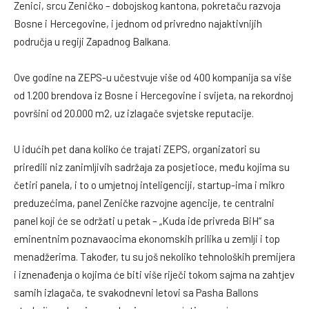
Zenici, srcu Zeničko – dobojskog kantona, pokretaču razvoja
Bosne i Hercegovine, i jednom od privredno najaktivnijih
područja u regiji Zapadnog Balkana.
Ove godine na ZEPS-u učestvuje više od 400 kompanija sa više
od 1.200 brendova iz Bosne i Hercegovine i svijeta, na rekordnoj
površini od 20.000 m2, uz izlagače svjetske reputacije.
U idućih pet dana koliko će trajati ZEPS, organizatori su
priredili niz zanimljivih sadržaja za posjetioce, među kojima su
četiri panela, i to o umjetnoj inteligenciji, startup-ima i mikro
preduzećima, panel Zeničke razvojne agencije, te centralni
panel koji će se održati u petak – „Kuda ide privreda BiH“ sa
eminentnim poznavaocima ekonomskih prilika u zemlji i top
menadžerima. Također, tu su još nekoliko tehnoloških premijera
i iznenađenja o kojima će biti više riječi tokom sajma na zahtjev
samih izlagača, te svakodnevni letovi sa Pasha Ballons