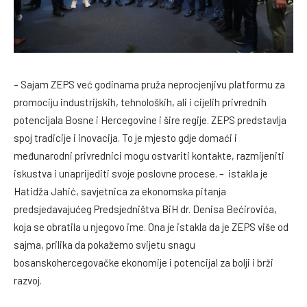
– Sajam ZEPS već godinama pruža neprocjenjivu platformu za
promociju industrijskih, tehnoloških, ali i cijelih privrednih
potencijala Bosne i Hercegovine i šire regije. ZEPS predstavlja
spoj tradicije i inovacija. To je mjesto gdje domaći i
međunarodni privrednici mogu ostvariti kontakte, razmijeniti
iskustva i unaprijediti svoje poslovne procese. – istakla je
Hatidža Jahić, savjetnica za ekonomska pitanja
predsjedavajućeg Predsjedništva BiH dr. Denisa Bećirovića,
koja se obratila u njegovo ime. Ona je istakla da je ZEPS više od
sajma, prilika da pokažemo svijetu snagu
bosanskohercegovačke ekonomije i potencijal za bolji i brži
razvoj.