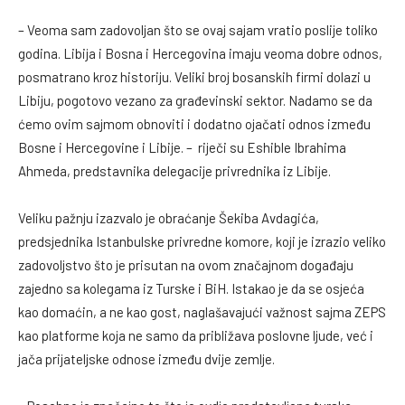
– Veoma sam zadovoljan što se ovaj sajam vratio poslije toliko
godina. Libija i Bosna i Hercegovina imaju veoma dobre odnos,
posmatrano kroz historiju. Veliki broj bosanskih firmi dolazi u
Libiju, pogotovo vezano za građevinski sektor. Nadamo se da
ćemo ovim sajmom obnoviti i dodatno ojačati odnos između
Bosne i Hercegovine i Libije. – riječi su Eshible Ibrahima
Ahmeda, predstavnika delegacije privrednika iz Libije.
Veliku pažnju izazvalo je obraćanje Šekiba Avdagića,
predsjednika Istanbulske privredne komore, koji je izrazio veliko
zadovoljstvo što je prisutan na ovom značajnom događaju
zajedno sa kolegama iz Turske i BiH. Istakao je da se osjeća
kao domaćin, a ne kao gost, naglašavajući važnost sajma ZEPS
kao platforme koja ne samo da približava poslovne ljude, već i
jača prijateljske odnose između dvije zemlje.