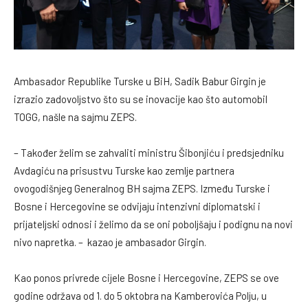
Ambasador Republike Turske u BiH, Sadik Babur Girgin je
izrazio zadovoljstvo što su se inovacije kao što automobil
TOGG, našle na sajmu ZEPS.
– Također želim se zahvaliti ministru Šibonjiću i predsjedniku
Avdagiću na prisustvu Turske kao zemlje partnera
ovogodišnjeg Generalnog BH sajma ZEPS. Između Turske i
Bosne i Hercegovine se odvijaju intenzivni diplomatski i
prijateljski odnosi i želimo da se oni poboljšaju i podignu na novi
nivo napretka. – kazao je ambasador Girgin.
Kao ponos privrede cijele Bosne i Hercegovine, ZEPS se ove
godine održava od 1. do 5 oktobra na Kamberovića Polju, u