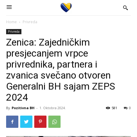
Home
Privreda
Privreda
Zenica: Zajedničkim
presjecanjem vrpce
privrednika, partnera i
zvanica svečano otvoren
Generalni BH sajam ZEPS
2024
By
Pozitivna BH
-
1. Oktobra 2024.
581
0