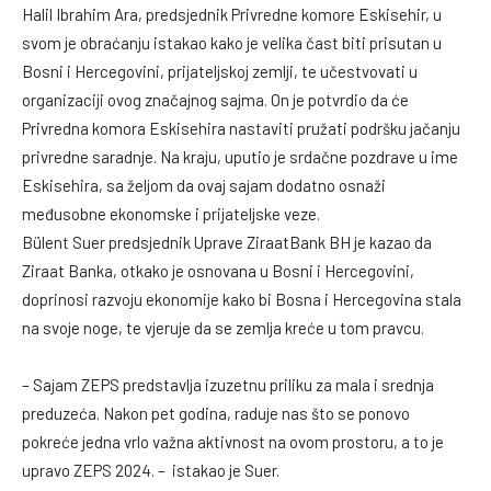
Halil Ibrahim Ara, predsjednik Privredne komore Eskisehir, u
svom je obraćanju istakao kako je velika čast biti prisutan u
Bosni i Hercegovini, prijateljskoj zemlji, te učestvovati u
organizaciji ovog značajnog sajma. On je potvrdio da će
Privredna komora Eskisehira nastaviti pružati podršku jačanju
privredne saradnje. Na kraju, uputio je srdačne pozdrave u ime
Eskisehira, sa željom da ovaj sajam dodatno osnaži
međusobne ekonomske i prijateljske veze.
Bülent Suer predsjednik Uprave ZiraatBank BH je kazao da
Ziraat Banka, otkako je osnovana u Bosni i Hercegovini,
doprinosi razvoju ekonomije kako bi Bosna i Hercegovina stala
na svoje noge, te vjeruje da se zemlja kreće u tom pravcu.
– Sajam ZEPS predstavlja izuzetnu priliku za mala i srednja
preduzeća. Nakon pet godina, raduje nas što se ponovo
pokreće jedna vrlo važna aktivnost na ovom prostoru, a to je
upravo ZEPS 2024. – istakao je Suer.