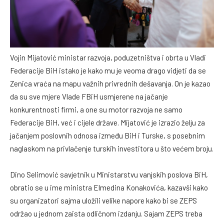
Vojin Mijatović ministar razvoja, poduzetništva i obrta u Vladi
Federacije BiH istako je kako mu je veoma drago vidjeti da se
Zenica vraća na mapu važnih privrednih dešavanja. On je kazao
da su sve mjere Vlade FBiH usmjerene na jačanje
konkurentnosti firmi, a one su motor razvoja ne samo
Federacije BiH, već i cijele države. Mijatović je izrazio želju za
jačanjem poslovnih odnosa između BiH i Turske, s posebnim
naglaskom na privlačenje turskih investitora u što većem broju.
Dino Selimović savjetnik u Ministarstvu vanjskih poslova BiH,
obratio se u ime ministra Elmedina Konakovića, kazavši kako
su organizatori sajma uložili velike napore kako bi se ZEPS
održao u jednom zaista odličnom izdanju. Sajam ZEPS treba