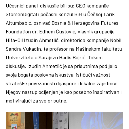
Učesnici panel-diskusije bili su: CEO kompanije
StorsenDigital i počasni konzul BiH u Češkoj Tarik
Altumbabić, osnivač Bosnia & Herzegovina Futures
Foundation dr. Edhem Čustović, vlasnik grupacije
Hifa-Oil Izudin Ahmetlić, direktorica kompanije Nobil
Sandra Vukadin, te profesor na Mašinskom fakultetu
Univerziteta u Sarajevu Hadis Bajrić. Tokom
diskusije, Izudin Ahmetlić je sa prisutnima podijelio
svoja bogata poslovna iskustva, ističući važnost
strateške povezanosti dijaspore i lokalne zajednice.
Njegov nastup ocijenjen je kao posebno inspirativan i
motivirajući za sve prisutne.