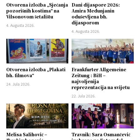
Otvorena izložba „Sjećanja
Dani dijaspore 2026:
pozorišnih kostima“ na
Amira Medunjanin
Vilsonovom šetalištu
oduševljena bh.
dijasporom
4. Augusta 2026.
4. Augusta 2026.
Otvorena izložba „Plakati
Frankfurter Allgemeine
bh. filmova“
Zeitung : BiH –
najvoljenija
24. Jula 2026.
reprezentacija na svijetu
22. Jula 2026.
Melisa Salihović –
Travnik: Sara Osmančević