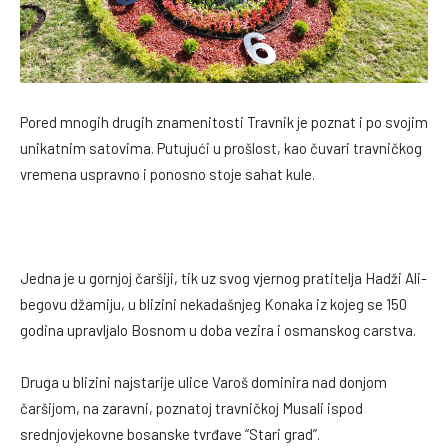
Pored mnogih drugih znamenitosti Travnik je poznat i po svojim
unikatnim satovima. Putujući u prošlost, kao čuvari travničkog
vremena uspravno i ponosno stoje sahat kule.
Jedna je u gornjoj čaršiji, tik uz svog vjernog pratitelja Hadži Ali-
begovu džamiju, u blizini nekadašnjeg Konaka iz kojeg se 150
godina upravljalo Bosnom u doba vezira i osmanskog carstva.
Druga u blizini najstarije ulice Varoš dominira nad donjom
čaršijom, na zaravni, poznatoj travničkoj Musali ispod
srednjovjekovne bosanske tvrđave “Stari grad”.