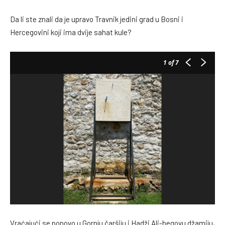
Da li ste znali da je upravo Travnik jedini grad u Bosni i
Hercegovini koji ima dvije sahat kule?
1
of 7
Vraćajući se ponovo u Gornju čaršiju i Hadži Ali-begovu džamiju,