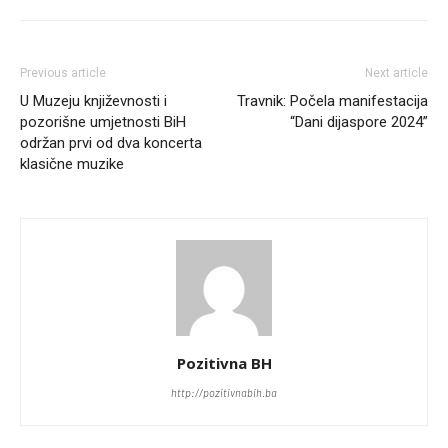
Previous article
Next article
U Muzeju književnosti i
Travnik: Počela manifestacija
pozorišne umjetnosti BiH
“Dani dijaspore 2024”
održan prvi od dva koncerta
klasične muzike
Pozitivna BH
http://pozitivnabih.ba