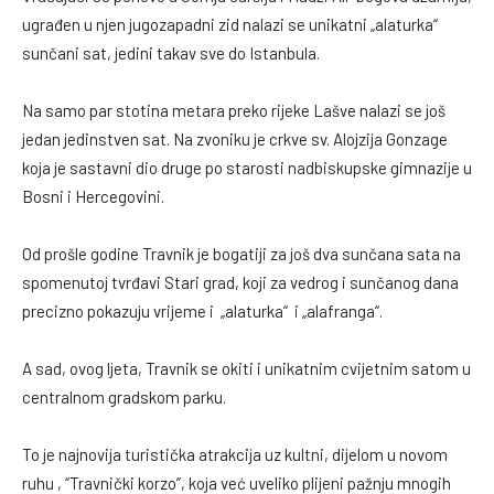
ugrađen u njen jugozapadni zid nalazi se unikatni „alaturka“
sunčani sat, jedini takav sve do Istanbula.
Na samo par stotina metara preko rijeke Lašve nalazi se još
jedan jedinstven sat. Na zvoniku je crkve sv. Alojzija Gonzage
koja je sastavni dio druge po starosti nadbiskupske gimnazije u
Bosni i Hercegovini.
Od prošle godine Travnik je bogatiji za još dva sunčana sata na
spomenutoj tvrđavi Stari grad, koji za vedrog i sunčanog dana
precizno pokazuju vrijeme i „alaturka“ i „alafranga“.
A sad, ovog ljeta, Travnik se okiti i unikatnim cvijetnim satom u
centralnom gradskom parku.
To je najnovija turistička atrakcija uz kultni, dijelom u novom
ruhu , “Travnički korzo”, koja već uveliko plijeni pažnju mnogih