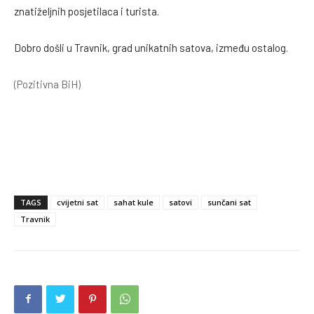
znatiželjnih posjetilaca i turista.
Dobro došli u Travnik, grad unikatnih satova, između ostalog.
(Pozitivna BiH)
TAGS
cvijetni sat
sahat kule
satovi
sunčani sat
Travnik