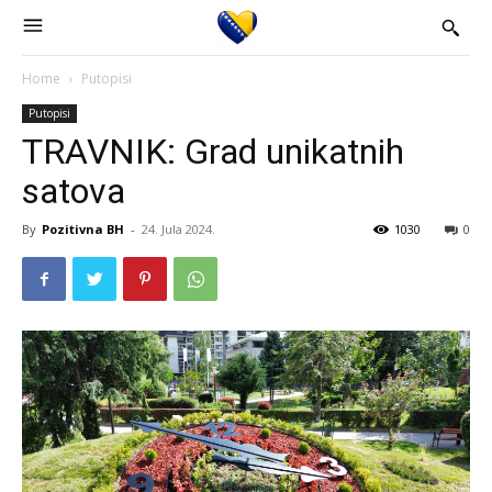
Home
Putopisi
Putopisi
TRAVNIK: Grad unikatnih
satova
By
Pozitivna BH
-
24. Jula 2024.
1030
0