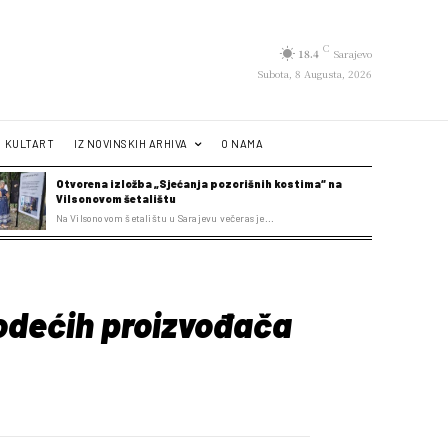
C
18.4
Sarajevo
Subota, 8 Augusta, 2026
KULTART
IZ NOVINSKIH ARHIVA
O NAMA
Otvorena izložba „Sjećanja pozorišnih kostima“ na
Vilsonovom šetalištu
Na Vilsonovom šetalištu u Sarajevu večeras je...
vodećih proizvođača