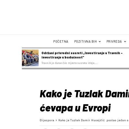
POČETNA
POZITIVNA BIH
PRIVREDA
Održani privredni susreti „Investiranje u Travnik –
investiranje u budućnost“
Travnik je danas bio mjesto susreta ideja,...
Kako je Tuzlak Dami
ćevapa u Evropi
Dijaspora
Kako je Tuzlak Damir Husejdić postao jedan o