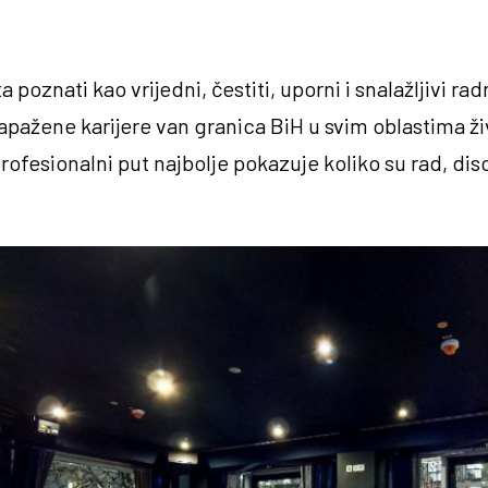
poznati kao vrijedni, čestiti, uporni i snalažljivi radni
zapažene karijere van granica BiH u svim oblastima živ
 profesionalni put najbolje pokazuje koliko su rad, dis