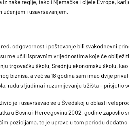
z naše regije, tako i Njemačke i cijele Evrope, karije
im učenjem i usavršavanjem.
 red, odgovornost i poštovanje bili svakodnevni princi
 me učili ispravnim vrijednostima koje će obilježiti m
dnju trgovačku školu, Srednju ekonomsku školu, kao 
og biznisa, a već sa 18 godina sam imao dvije privatn
a, radu s ljudima i razumijevanju tržišta – prisjetio 
ivio je i usavršavao se u Švedskoj u oblasti veleprod
tka u Bosnu i Hercegovinu 2002. godine zaposlio 
ćim pozicijama, te je upravo u tom periodu dodatno 