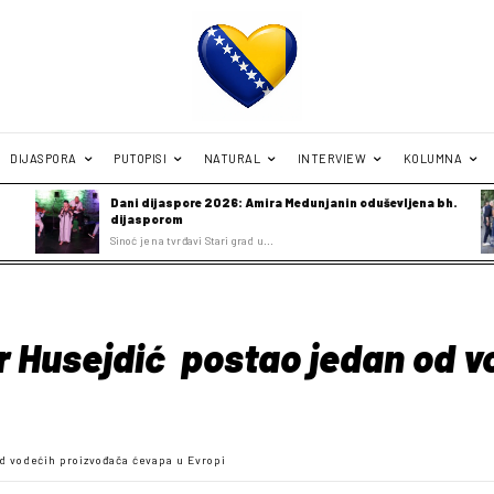
DIJASPORA
PUTOPISI
NATURAL
INTERVIEW
KOLUMNA
Dani dijaspore 2026: Amira Medunjanin oduševljena bh.
dijasporom
Sinoć je na tvrđavi Stari grad u...
r Husejdić postao jedan od 
d vodećih proizvođača ćevapa u Evropi