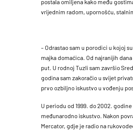
postala omiljena kako među gostima i
vrijednim radom, upornošću, staln
– Odrastao sam u porodici u kojoj su
majka domaćica. Od najranijih dana su
put. U rodnoj Tuzli sam završio Sre
godina sam zakoračio u svijet privatn
prvo ozbiljno iskustvo u vođenju posl
U periodu od 1999. do 2002. godine ž
međunarodno iskustvo. Nakon povra
Mercator, gdje je radio na rukovode