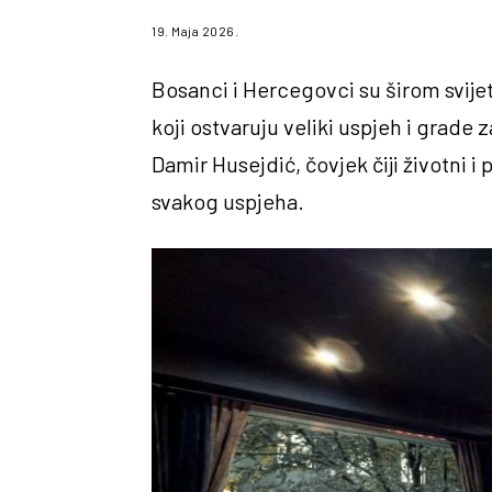
19. Maja 2026.
Bosanci i Hercegovci su širom svijeta 
koji ostvaruju veliki uspjeh i grade 
Damir Husejdić, čovjek čiji životni i
svakog uspjeha.