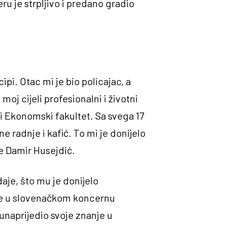
ru je strpljivo i predano gradio
pi. Otac mi je bio policajac, a
oj cijeli profesionalni i životni
i Ekonomski fakultet. Sa svega 17
e radnje i kafić. To mi je donijelo
se Damir Husejdić.
aje, što mu je donijelo
se u slovenačkom koncernu
unaprijedio svoje znanje u