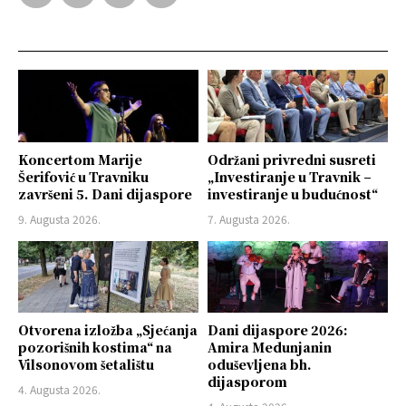
Koncertom Marije
Održani privredni susreti
Šerifović u Travniku
„Investiranje u Travnik –
završeni 5. Dani dijaspore
investiranje u budućnost“
9. Augusta 2026.
7. Augusta 2026.
Otvorena izložba „Sjećanja
Dani dijaspore 2026:
pozorišnih kostima“ na
Amira Medunjanin
Vilsonovom šetalištu
oduševljena bh.
dijasporom
4. Augusta 2026.