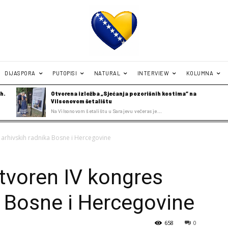
DIJASPORA
PUTOPISI
NATURAL
INTERVIEW
KOLUMNA
h.
Otvorena izložba „Sjećanja pozorišnih kostima“ na
Vilsonovom šetalištu
Na Vilsonovom šetalištu u Sarajevu večeras je...
s arhivskih radnika Bosne i Hercegovine
Otvoren IV kongres
a Bosne i Hercegovine
658
0