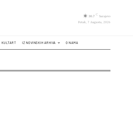
C
30.7
Sarajevo
Petak, 7 Augusta, 2026
KULTART
IZ NOVINSKIH ARHIVA
O NAMA