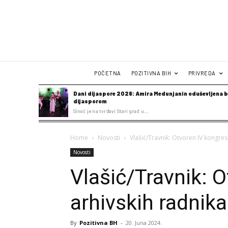
POČETNA
POZITIVNA BIH
PRIVREDA
Dani dijaspore 2026: Amira Medunjanin oduševljena b
dijasporom
Sinoć je na tvrđavi Stari grad u...
Home
Novosti
Vlašić/Travnik: Otvoren IV kongre
Novosti
Vlašić/Travnik: 
arhivskih radnik
By
Pozitivna BH
-
20. Juna 2024.