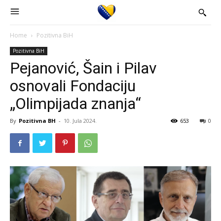
Home
Pozitivna BiH
Pozitivna BiH
Pejanović, Šain i Pilav
osnovali Fondaciju
„Olimpijada znanja“
By
Pozitivna BH
-
10. Jula 2024.
653
0