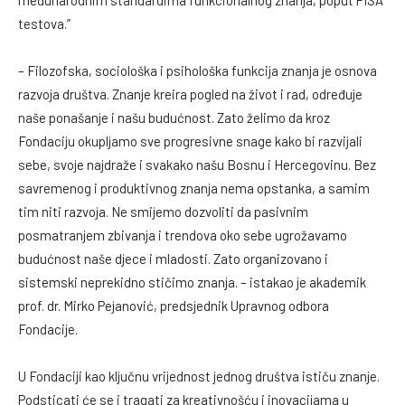
međunarodnim standardima funkcionalnog znanja, poput PISA
testova.”
– Filozofska, sociološka i psihološka funkcija znanja je osnova
razvoja društva. Znanje kreira pogled na život i rad, određuje
naše ponašanje i našu budućnost. Zato želimo da kroz
Fondaciju okupljamo sve progresivne snage kako bi razvijali
sebe, svoje najdraže i svakako našu Bosnu i Hercegovinu. Bez
savremenog i produktivnog znanja nema opstanka, a samim
tim niti razvoja. Ne smijemo dozvoliti da pasivnim
posmatranjem zbivanja i trendova oko sebe ugrožavamo
budućnost naše djece i mladosti. Zato organizovano i
sistemski neprekidno stičimo znanja. – istakao je akademik
prof. dr. Mirko Pejanović, predsjednik Upravnog odbora
Fondacije.
U Fondaciji kao ključnu vrijednost jednog društva ističu znanje.
Podsticati će se i tragati za kreativnošću i inovacijama u