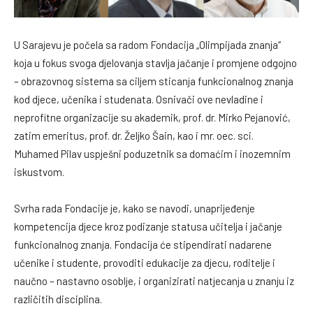
U Sarajevu je počela sa radom Fondacija „Olimpijada znanja“
koja u fokus svoga djelovanja stavlja jačanje i promjene odgojno
– obrazovnog sistema sa ciljem sticanja funkcionalnog znanja
kod djece, učenika i studenata. Osnivači ove nevladine i
neprofitne organizacije su akademik, prof. dr. Mirko Pejanović,
zatim emeritus, prof. dr. Željko Šain, kao i mr. oec. sci.
Muhamed Pilav uspješni poduzetnik sa domaćim i inozemnim
iskustvom.
Svrha rada Fondacije je, kako se navodi, unaprijeđenje
kompetencija djece kroz podizanje statusa učitelja i jačanje
funkcionalnog znanja. Fondacija će stipendirati nadarene
učenike i studente, provoditi edukacije za djecu, roditelje i
naučno – nastavno osoblje, i organizirati natjecanja u znanju iz
različitih disciplina.