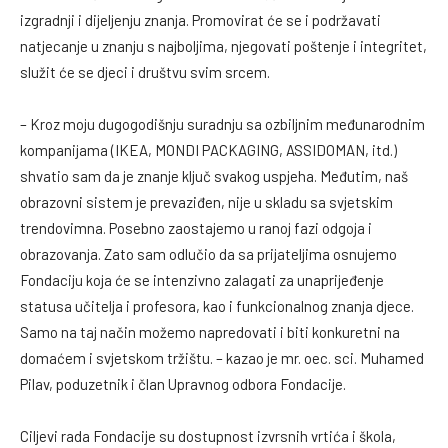
izgradnji i dijeljenju znanja. Promovirat će se i podržavati
natjecanje u znanju s najboljima, njegovati poštenje i integritet,
služit će se djeci i društvu svim srcem.
– Kroz moju dugogodišnju suradnju sa ozbiljnim međunarodnim
kompanijama (IKEA, MONDI PACKAGING, ASSIDOMAN, itd.)
shvatio sam da je znanje ključ svakog uspjeha. Međutim, naš
obrazovni sistem je prevaziđen, nije u skladu sa svjetskim
trendovimna. Posebno zaostajemo u ranoj fazi odgoja i
obrazovanja. Zato sam odlučio da sa prijateljima osnujemo
Fondaciju koja će se intenzivno zalagati za unaprijeđenje
statusa učitelja i profesora, kao i funkcionalnog znanja djece.
Samo na taj način možemo napredovati i biti konkuretni na
domaćem i svjetskom tržištu. – kazao je mr. oec. sci. Muhamed
Pilav, poduzetnik i član Upravnog odbora Fondacije.
Ciljevi rada Fondacije su dostupnost izvrsnih vrtića i škola,