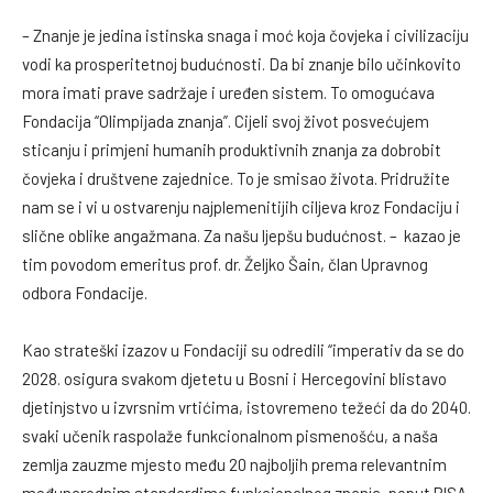
– Znanje je jedina istinska snaga i moć koja čovjeka i civilizaciju
vodi ka prosperitetnoj budućnosti. Da bi znanje bilo učinkovito
mora imati prave sadržaje i uređen sistem. To omogućava
Fondacija “Olimpijada znanja”. Cijeli svoj život posvećujem
sticanju i primjeni humanih produktivnih znanja za dobrobit
čovjeka i društvene zajednice. To je smisao života. Pridružite
nam se i vi u ostvarenju najplemenitijih ciljeva kroz Fondaciju i
slične oblike angažmana. Za našu ljepšu budućnost. – kazao je
tim povodom emeritus prof. dr. Željko Šain, član Upravnog
odbora Fondacije.
Kao strateški izazov u Fondaciji su odredili “imperativ da se do
2028. osigura svakom djetetu u Bosni i Hercegovini blistavo
djetinjstvo u izvrsnim vrtićima, istovremeno težeći da do 2040.
svaki učenik raspolaže funkcionalnom pismenošću, a naša
zemlja zauzme mjesto među 20 najboljih prema relevantnim