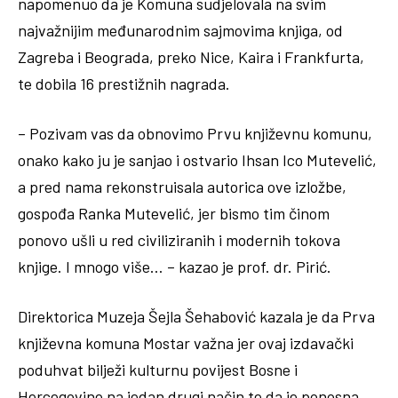
napomenuo da je Komuna sudjelovala na svim
najvažnijim međunarodnim sajmovima knjiga, od
Zagreba i Beograda, preko Nice, Kaira i Frankfurta,
te dobila 16 prestižnih nagrada.
– Pozivam vas da obnovimo Prvu književnu komunu,
onako kako ju je sanjao i ostvario Ihsan Ico Mutevelić,
a pred nama rekonstruisala autorica ove izložbe,
gospođa Ranka Mutevelić, jer bismo tim činom
ponovo ušli u red civiliziranih i modernih tokova
knjige. I mnogo više… – kazao je prof. dr. Pirić.
Direktorica Muzeja Šejla Šehabović kazala je da Prva
književna komuna Mostar važna jer ovaj izdavački
poduhvat bilježi kulturnu povijest Bosne i
Hercegovine na jedan drugi način te da je ponosna