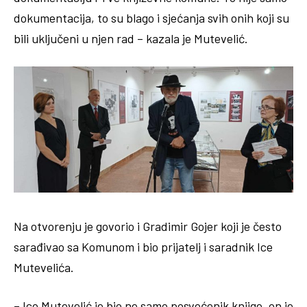
dokumentacija, to su blago i sjećanja svih onih koji su
bili uključeni u njen rad – kazala je Mutevelić.
Na otvorenju je govorio i Gradimir Gojer koji je često
sarađivao sa Komunom i bio prijatelj i saradnik Ice
Mutevelića.
– Ico Mutevelić je bio ne samo posvećenik knjige, on je