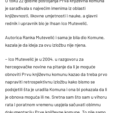
U toku 22 godine postojanja Prva književna komuna
je sarađivala s najvećim imenima iz oblasti
književnosti, likovne umjetnosti i nauke, a glavni
rednik i upravnik bio je Ihsan Ico Mutevelić.
Autorica Ranka Mutevelić i sama je bila dio Komune,
kazala je da ideja za ovu izložbu nije njena.
– Ico Mutevelić je u 2004. u razgovoru za
hercegovačke novine na pitanje da li je moguće
obnoviti Prvu književnu komunu kazao da treba prvo
napraviti retrospektivnu izložbu kako bismo se
podsjetili šta je uradila Komuna i ona bi pokazala da li
je obnova moguća ili ne. Sretna sam što sam u vihoru
rata i poratnom vremenu uspjela sačuvati obimnu
dokumentaciju Prve književne komune. To nije samo