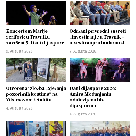
Koncertom Marije
Održani privredni susreti
Šerifović u Travniku
„Investiranje u Travnik –
završeni 5. Dani dijaspore
investiranje u budućnost“
9. Augusta 2026.
7. Augusta 2026.
Otvorena izložba „Sjećanja
Dani dijaspore 2026:
pozorišnih kostima“ na
Amira Medunjanin
Vilsonovom šetalištu
oduševljena bh.
dijasporom
4. Augusta 2026.
4. Augusta 2026.