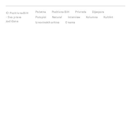
Početna
Pozitivna BiH
Privreda
Dijaspora
© PozitivnaBiH
- Sva prava
Putopisi
Natural
Interview
Kolumna
KultArt
zadržana
Iz novinskih arhiva
O nama