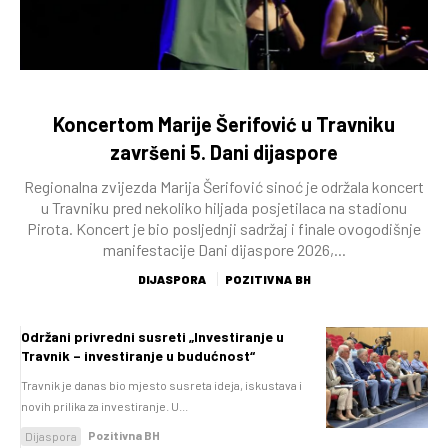
Koncertom Marije Šerifović u Travniku
završeni 5. Dani dijaspore
Regionalna zvijezda Marija Šerifović sinoć je održala koncert
u Travniku pred nekoliko hiljada posjetilaca na stadionu
Pirota. Koncert je bio posljednji sadržaj i finale ovogodišnje
manifestacije Dani dijaspore 2026,...
DIJASPORA
POZITIVNA BH
Održani privredni susreti „Investiranje u
Travnik – investiranje u budućnost“
Travnik je danas bio mjesto susreta ideja, iskustava i
novih prilika za investiranje. U...
Pozitivna BH
Dijaspora