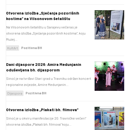
Otvorena izložba „Sjećanja pozorišnih
kostima“ na Vilsonovom šetalištu
Na Vilsonovom šetalištu u Sarajevu večeras je
otvorena izložba „Sjećanja pozorišnih kostima“, koju
Muzej...
Pozitivna BH
KultArt
Dani dijaspore 2026: Amira Medunjanin
oduševljena bh. dijasporom
Sinoć je na tvrđavi Stari grad u Travniku održan koncert
regionalne zvijezde, Amire Medunjanin...
Pozitivna BH
Dijaspora
Otvorena izložba „Plakati bh. filmova“
Sinoć je u okviru manifestacije 20. Travničke večeri“
otvorena izložba „Plakati bh. filmova“ koju...