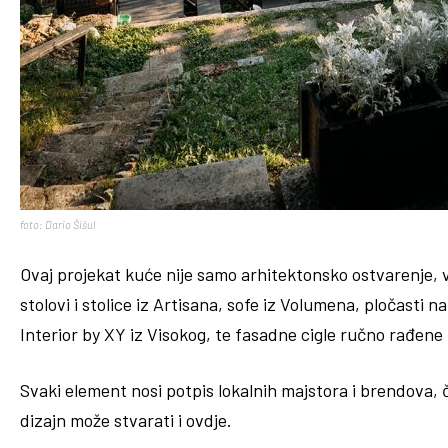
foto: Dario Šišul
Ovaj projekat kuće nije samo arhitektonsko ostvarenje,
stolovi i stolice iz Artisana, sofe iz Volumena, pločasti n
Interior by XY iz Visokog, te fasadne cigle ručno rađene
Svaki element nosi potpis lokalnih majstora i brendova, č
dizajn može stvarati i ovdje.