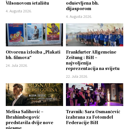
Vilsonovom šetalištu
oduševljena bh.
dijasporom
4. Augusta 2026.
4. Augusta 2026.
Otvorena izložba „Plakati
Frankfurter Allgemeine
bh. filmova“
Zeitung : BiH –
najvoljenija
24. Jula 2026.
reprezentacija na svijetu
22. Jula 2026.
Melisa Salihović –
Travnik: Sara Osmančević
Ibrahimbegović
izabrana za Fotomdel
predstavila dvije nove
Federacije BiH
pjesme