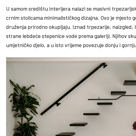
U samom središtu interijera nalazi se masivni trpezarij
crnim stolicama minimalističkog dizajna. Ovo je mjesto g
druženja prirodno okupljaju. Iznad trpezarije, naizgled, l
strane lebdeće stepenice vode prema galeriji. Njihov skul
umjetničko djelo, a u isto vrijeme povezuje donju i gorn