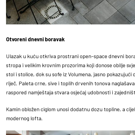
Otvoreni dnevni boravak
Ulazak u kuću otkriva prostrani open-space dnevni bor
stropa i velikim krovnim prozorima koji donose obilje svj
stol i stolice, dok su sofe iz Volumena, jasno pokazujući
riječ. Paleta crne, sive i toplih drvenih tonova naglašava
raspored namještaja stvara osjećaj udobnosti i zajedniš
Kamin obložen ciglom unosi dodatnu dozu topline, a cije
modernog lofta.