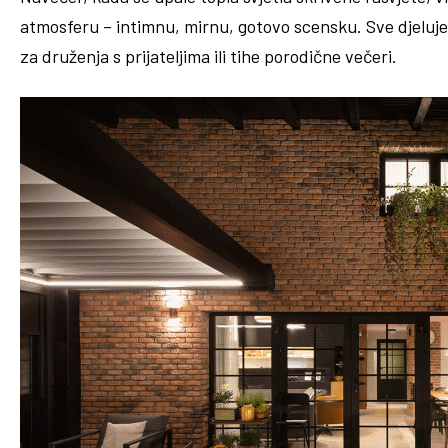
atmosferu – intimnu, mirnu, gotovo scensku. Sve djeluje
za druženja s prijateljima ili tihe porodične večeri.