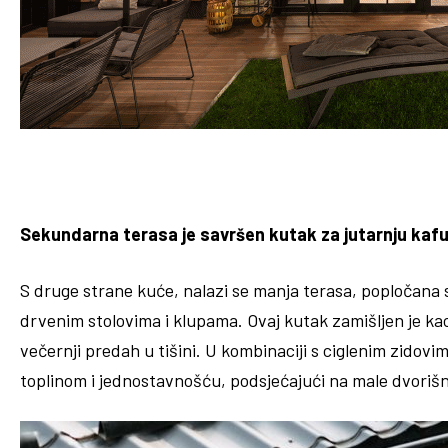
Sekundarna terasa je savršen kutak za jutarnju kaf
S druge strane kuće, nalazi se manja terasa, popločana 
drvenim stolovima i klupama. Ovaj kutak zamišljen je kao
večernji predah u tišini. U kombinaciji s ciglenim zidovim
toplinom i jednostavnošću, podsjećajući na male dvoriš