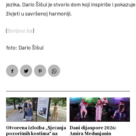
jezika, Dario Šišul je stvorio dom koji inspiriše i pokazuj
živjeti u savršenoj harmoniji.
(
Bonjour.ba
)
foto: Dario Šišul
Otvorena izložba „Sjećanja
Dani dijaspore 2026:
pozorišnih kostima“ na
Amira Medunjanin