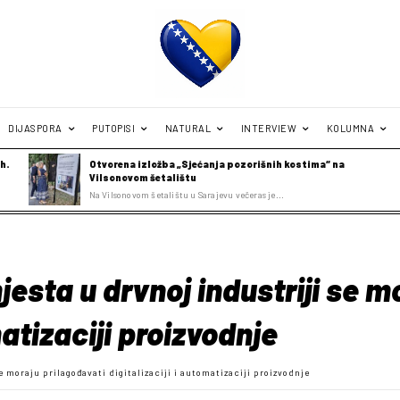
DIJASPORA
PUTOPISI
NATURAL
INTERVIEW
KOLUMNA
h.
Otvorena izložba „Sjećanja pozorišnih kostima“ na
Vilsonovom šetalištu
Na Vilsonovom šetalištu u Sarajevu večeras je...
esta u drvnoj industriji se m
matizaciji proizvodnje
e moraju prilagođavati digitalizaciji i automatizaciji proizvodnje