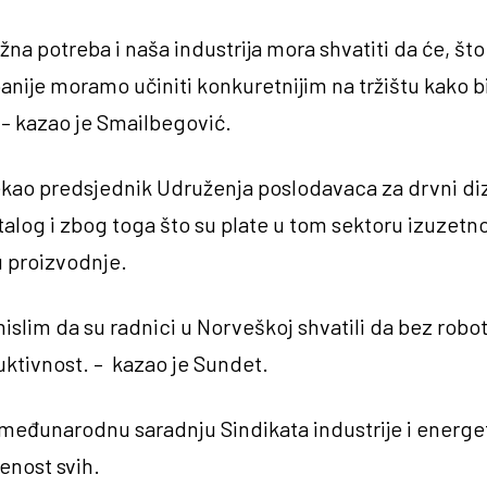
užna potreba i naša industrija mora shvatiti da će, što
anije moramo učiniti konkuretnijim na tržištu kako b
– kazao je Smailbegović.
rekao predsjednik Udruženja poslodavaca za drvni diz
alog i zbog toga što su plate u tom sektoru izuzet
u proizvodnje.
islim da su radnici u Norveškoj shvatili da bez rob
uktivnost. – kazao je Sundet.
 međunarodnu saradnju Sindikata industrije i energet
enost svih.