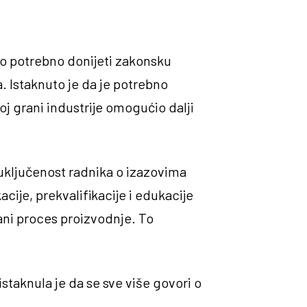
lno potrebno donijeti zakonsku
 Istaknuto je da je potrebno
koj grani industrije omogućio dalji
 uključenost radnika o izazovima
ije, prekvalifikacije i edukacije
rani proces proizvodnje. To
staknula je da se sve više govori o