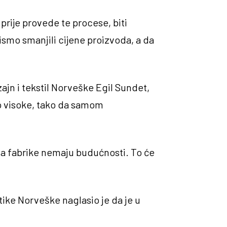
 prije provede te procese, biti
ismo smanjili cijene proizvoda, a da
ajn i tekstil Norveške Egil Sundet,
no visoke, tako da samom
ota fabrike nemaju budućnosti. To će
ike Norveške naglasio je da je u