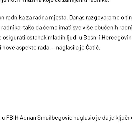
zan radnika za radna mjesta. Danas razgovaramo o t
a radnika, tako da ćemo imati sve više obučenih radnika
e osigurati ostanak mladih ljudi u Bosni i Hercegovini
nove aspekte rada. – naglasila je Ćatić.
 u FBiH Adnan Smailbegović naglasio je da je klju