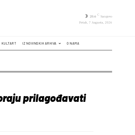
C
20.6
Sarajevo
Petak, 7 Augusta, 2026
KULTART
IZ NOVINSKIH ARHIVA
O NAMA
oraju prilagođavati