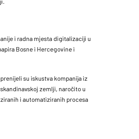
i.
nije i radna mjesta digitalizaciji u
 papira Bosne i Hercegovine i
renijeli su iskustva kompanija iz
j skandinavskoj zemlji, naročito u
liziranih i automatiziranih procesa