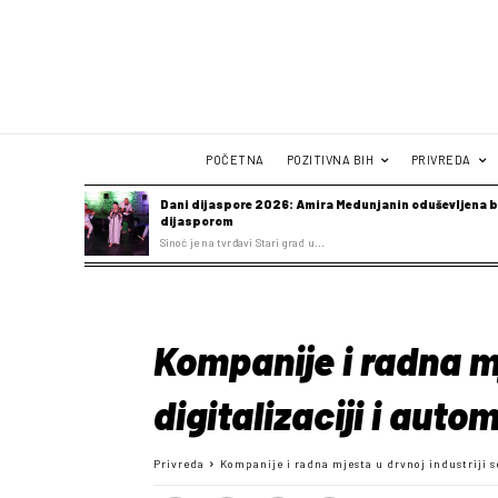
POČETNA
POZITIVNA BIH
PRIVREDA
Dani dijaspore 2026: Amira Medunjanin oduševljena b
dijasporom
Sinoć je na tvrđavi Stari grad u...
Kompanije i radna mj
digitalizaciji i auto
Privreda
Kompanije i radna mjesta u drvnoj industriji s