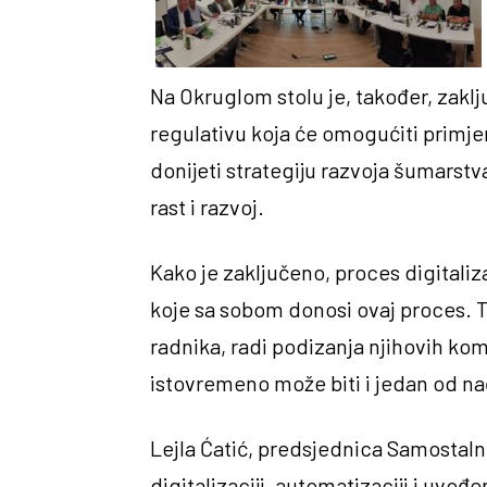
Na Okruglom stolu je, također, zaklj
regulativu koja će omogućiti primj
donijeti strategiju razvoja šumarstva
rast i razvoj.
Kako je zaključeno, proces digitaliz
koje sa sobom donosi ovaj proces. T
radnika, radi podizanja njihovih ko
istovremeno može biti i jedan od nač
Lejla Ćatić, predsjednica Samostalno
digitalizaciji, automatizaciji i uvođ