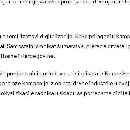
ja i radnih mjesta ovim procesima u drvnoj industrij
 temi “Izazovi digitalizacije: Kako prilagoditi kompa
irali Samostalni sindikat šumarstva, prerade drveta i
 Bosne i Hercegovine.
 predstavnici poslodavaca i sindikata iz Norveške p
k prolaze kompanije iz oblasti drvne industrije u ovo
 dokvalifikacije radnika u skladu sa potrebama digita