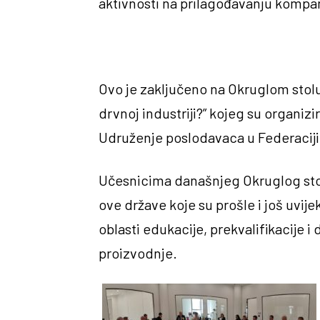
aktivnosti na prilagođavanju kompani
Ovo je zaključeno na Okruglom stolu o
drvnoj industriji?” kojeg su organiz
Udruženje poslodavaca u Federaciji
Učesnicima današnjeg Okruglog stola
ove države koje su prošle i još uvije
oblasti edukacije, prekvalifikacije i
proizvodnje.