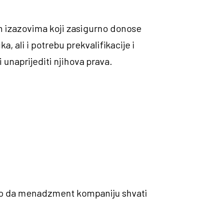
im izazovima koji zasigurno donose
, ali i potrebu prekvalifikacije i
 unaprijediti njihova prava.
čno da menadzment kompaniju shvati