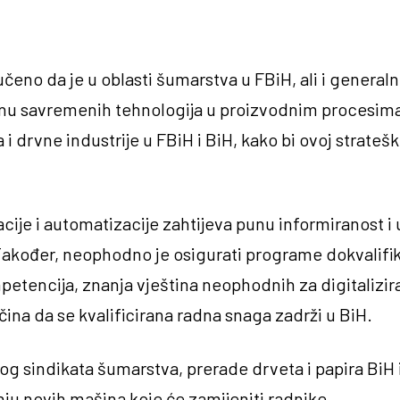
učeno da je u oblasti šumarstva u FBiH, ali i genera
enu savremenih tehnologija u proizvodnim procesima.
 i drvne industrije u FBiH i BiH, kako bi ovoj strateš
acije i automatizacije zahtijeva punu informiranost i
akođer, neophodno je osigurati programe dokvalifikac
mpetencija, znanja vještina neophodnih za digitalizi
ina da se kvalificirana radna snaga zadrži u BiH.
g sindikata šumarstva, prerade drveta i papira BiH i
enju novih mašina koje će zamijeniti radnike.