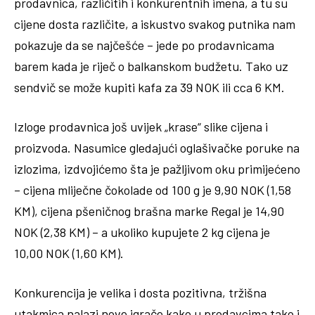
prodavnica, različitih i konkurentnih imena, a tu su
cijene dosta različite, a iskustvo svakog putnika nam
pokazuje da se najčešće – jede po prodavnicama
barem kada je riječ o balkanskom budžetu. Tako uz
sendvič se može kupiti kafa za 39 NOK ili cca 6 KM.
Izloge prodavnica još uvijek „krase“ slike cijena i
proizvoda. Nasumice gledajući oglašivačke poruke na
izlozima, izdvojićemo šta je pažljivom oku primijećeno
– cijena mliječne čokolade od 100 g je 9,90 NOK (1,58
KM), cijena pšeničnog brašna marke Regal je 14,90
NOK (2,38 KM) – a ukoliko kupujete 2 kg cijena je
10,00 NOK (1,60 KM).
Konkurencija je velika i dosta pozitivna, tržišna
utakmica nalazi nove igrače kako u prodavcima tako i