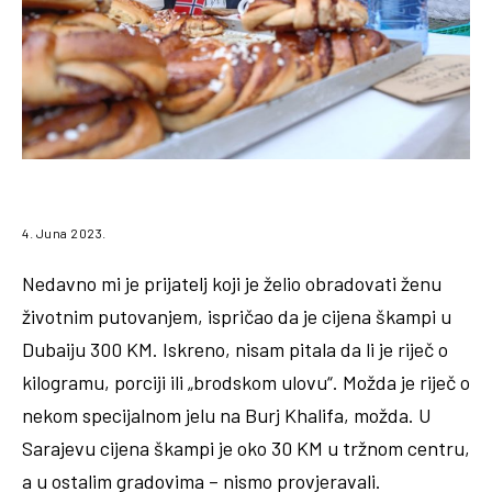
4. Juna 2023.
Nedavno mi je prijatelj koji je želio obradovati ženu
životnim putovanjem, ispričao da je cijena škampi u
Dubaiju 300 KM. Iskreno, nisam pitala da li je riječ o
kilogramu, porciji ili „brodskom ulovu“. Možda je riječ o
nekom specijalnom jelu na Burj Khalifa, možda. U
Sarajevu cijena škampi je oko 30 KM u tržnom centru,
a u ostalim gradovima – nismo provjeravali.