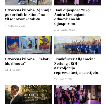
Otvorena izložba „Sjećanja
Dani dijaspore 2026:
pozorišnih kostima“ na
Amira Medunjanin
Vilsonovom šetalištu
oduševljena bh.
dijasporom
4. Augusta 2026.
4. Augusta 2026.
Otvorena izložba „Plakati
Frankfurter Allgemeine
bh. filmova“
Zeitung : BiH –
najvoljenija
24. Jula 2026.
reprezentacija na svijetu
22. Jula 2026.