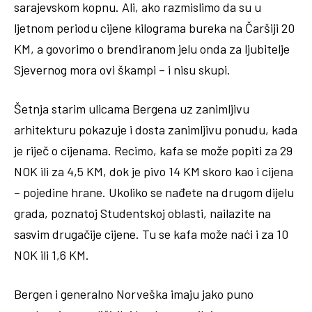
sarajevskom kopnu. Ali, ako razmislimo da su u
ljetnom periodu cijene kilograma bureka na Čaršiji 20
KM, a govorimo o brendiranom jelu onda za ljubitelje
Sjevernog mora ovi škampi – i nisu skupi.
Šetnja starim ulicama Bergena uz zanimljivu
arhitekturu pokazuje i dosta zanimljivu ponudu, kada
je riječ o cijenama. Recimo, kafa se može popiti za 29
NOK ili za 4,5 KM, dok je pivo 14 KM skoro kao i cijena
– pojedine hrane. Ukoliko se nađete na drugom dijelu
grada, poznatoj Studentskoj oblasti, nailazite na
sasvim drugačije cijene. Tu se kafa može naći i za 10
NOK ili 1,6 KM.
Bergen i generalno Norveška imaju jako puno