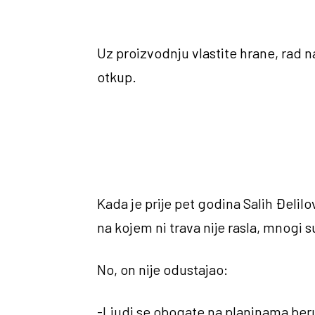
Uz proizvodnju vlastite hrane, rad na
otkup.
Kada je prije pet godina Salih Đelil
na kojem ni trava nije rasla, mnogi 
No, on nije odustajao:
-Ljudi se obogate na planinama beru