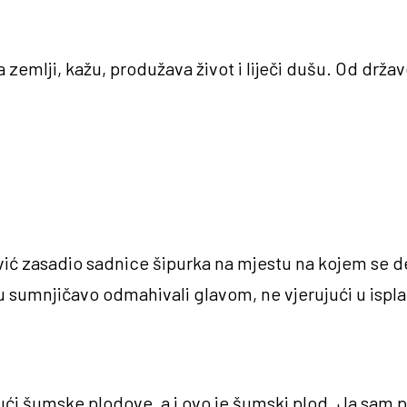
 zemlji, kažu, produžava život i liječi dušu. Od držav
ović zasadio sadnice šipurka na mjestu na kojem se de
su sumnjičavo odmahivali glavom, ne vjerujući u isplat
ći šumske plodove, a i ovo je šumski plod. Ja sam 