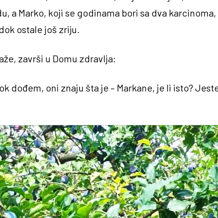
rodu, a Marko, koji se godinama bori sa dva karcinoma,
dok ostale još zriju.
kaže, završi u Domu zdravlja:
k dođem, oni znaju šta je – Markane, je li isto? Jeste