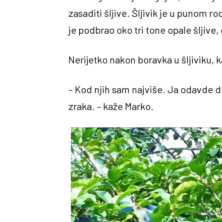
zasaditi šljive. Šljivik je u punom 
je podbrao oko tri tone opale šljive, 
Nerijetko nakon boravka u šljiviku, 
– Kod njih sam najviše. Ja odavde do
zraka. – kaže Marko.