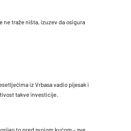
e ne traže ništa, izuzev da osigura
setljećima iz Vrbasa vadio pijesak i
ivost takve investicije.
posijao to pred svojom kućom – sve