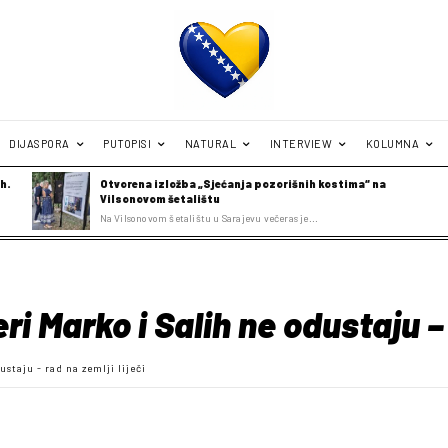
DIJASPORA
PUTOPISI
NATURAL
INTERVIEW
KOLUMNA
h.
Otvorena izložba „Sjećanja pozorišnih kostima“ na
Vilsonovom šetalištu
Na Vilsonovom šetalištu u Sarajevu večeras je...
i Marko i Salih ne odustaju – r
staju - rad na zemlji liječi