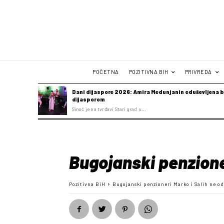
POČETNA
POZITIVNA BIH
PRIVREDA
Dani dijaspore 2026: Amira Medunjanin oduševljena b
dijasporom
Sinoć je na tvrđavi Stari grad u...
Bugojanski penzioner
Pozitivna BiH
Bugojanski penzioneri Marko i Salih ne odu