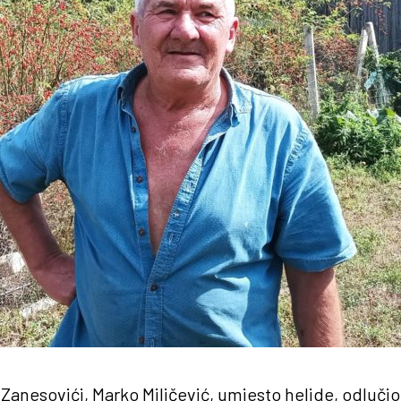
Zanesovići, Marko Miličević, umjesto heljde, odluči