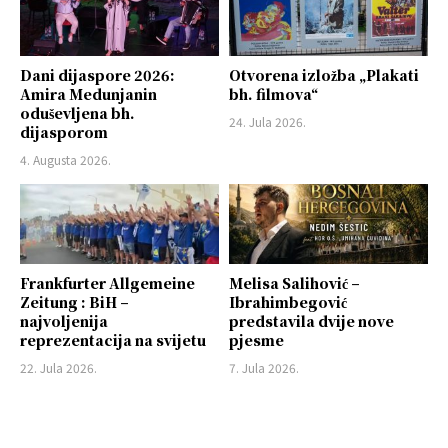
Dani dijaspore 2026:
Otvorena izložba „Plakati
Amira Medunjanin
bh. filmova“
oduševljena bh.
24. Jula 2026.
dijasporom
4. Augusta 2026.
Frankfurter Allgemeine
Melisa Salihović –
Zeitung : BiH –
Ibrahimbegović
najvoljenija
predstavila dvije nove
reprezentacija na svijetu
pjesme
22. Jula 2026.
7. Jula 2026.