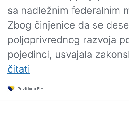
sa nadležnim federalnim 
Zbog činjenice da se dese
poljoprivrednog razvoja pot
pojedinci, usvajala zakons
Travnik:
čitati
Proizvodnja
hrane
jedno
Pozitivna BiH
je
od
najbitnijih
pitanja
u
Bosni
i