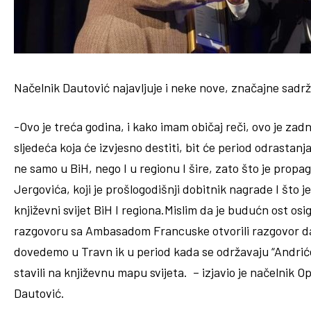
Načelnik Dautović najavljuje i neke nove, značajne sadrž
-Ovo je treća godina, i kako imam običaj reči, ovo je zadnj
sljedeća koja će izvjesno destiti, bit će period odrastanj
ne samo u BiH, nego I u regionu I šire, zato što je prop
Jergovića, koji je prošlogodišnji dobitnik nagrade I što je
književni svijet BiH I regiona.Mislim da je budućn ost o
razgovoru sa Ambasadom Francuske otvorili razgovor da
dovedemo u Travn ik u period kada se održavaju “Andriće
stavili na književnu mapu svijeta. – izjavio je načelnik O
Dautović.