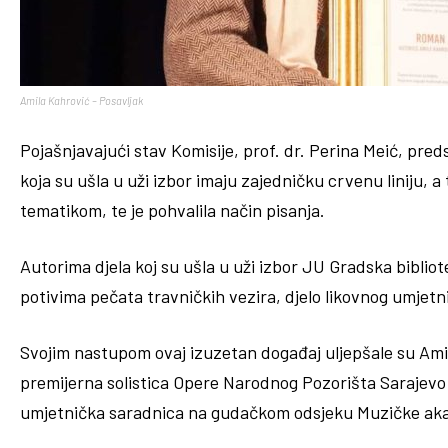
Amila Kahrović – Posavljak
Pojašnjavajući stav Komisije, prof. dr. Perina Meić, predsj
koja su ušla u uži izbor imaju zajedničku crvenu liniju, a 
tematikom, te je pohvalila način pisanja.
Autorima djela koj su ušla u uži izbor JU Gradska bibliot
potivima pečata travničkih vezira, djelo likovnog umjet
Svojim nastupom ovaj izuzetan događaj uljepšale su Ami
premijerna solistica Opere Narodnog Pozorišta Sarajevo i
umjetnička saradnica na gudačkom odsjeku Muzičke aka