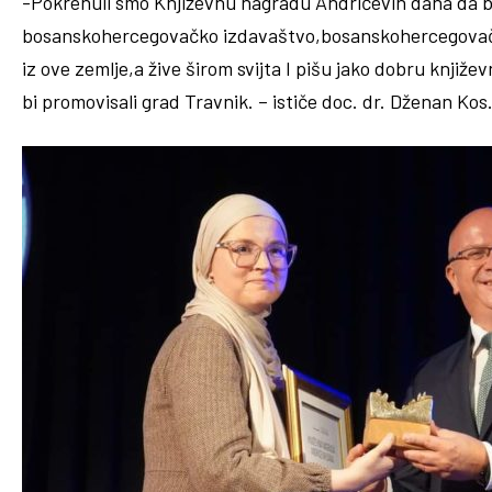
-Pokrenuli smo Književnu nagradu Andrićevih dana da b
bosanskohercegovačko izdavaštvo,bosanskohercegovačke
iz ove zemlje,a žive širom svijta I pišu jako dobru knjiže
bi promovisali grad Travnik. – ističe doc. dr. Dženan Kos