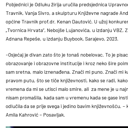
Pobjednici je Odluku žirija uručila predsjednica Upravn
Travnik, Vanja Sivro, a skulpturu Književne nagrade And
općine Travnik prof.dr. Kenan Dautović. U užoj konkurenc
„Tvornica Hrvata“, Nebojše Lujanovića, u izdanju VBZ, Za
Adnana Repeše, u izdanju Buybook, Sarajevo, 2023.
-Osjećaj je divan zato što je tonaš nobelovac. To je pisac
obrazovanje i obrazovne institucije i kroz neko šire poi
sam sretna, malo iznenađena. Znači mi puno. Znači mi k
pravom putu, što se tiče književnosti, kako se radi, kak
vremena da mi se utisci malo smire, ali za mene je u na
nisam promašila, kada sam u vremenu kada se gase insti
odlučila da se prije svega i jedino bavim književnošću. –
Amila Kahrović – Posavljak.