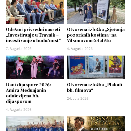
Održani privredni susreti
Otvorena izložba „Sjećanja
„Investiranje u Travnik –
pozorišnih kostima“ na
investiranje u budućnost“
Vilsonovom šetalištu
7. Augusta 2026.
4. Augusta 2026.
Dani dijaspore 2026:
Otvorena izložba „Plakati
Amira Medunjanin
bh. filmova“
oduševljena bh.
24. Jula 2026.
dijasporom
4. Augusta 2026.