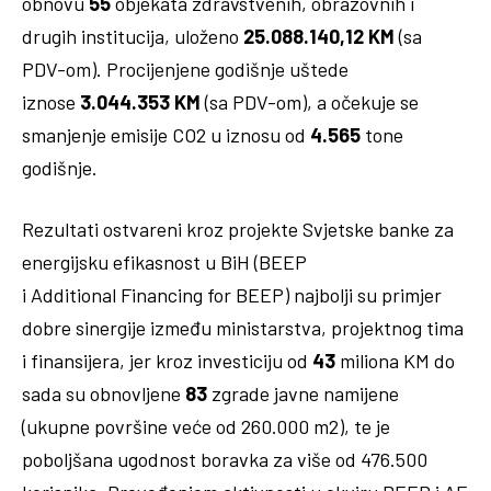
obnovu
55
objekata zdravstvenih, obrazovnih i
drugih institucija, uloženo
25.088.140,12 KM
(sa
PDV-om). Procijenjene godišnje uštede
iznose
3.044.353 KM
(sa PDV-om), a očekuje se
smanjenje emisije CO2 u iznosu od
4.565
tone
godišnje.
Rezultati ostvareni kroz projekte Svjetske banke za
energijsku efikasnost u BiH (BEEP
i Additional Financing for BEEP) najbolji su primjer
dobre sinergije između ministarstva, projektnog tima
i finansijera, jer kroz investiciju od
43
miliona KM do
sada su obnovljene
83
zgrade javne namijene
(ukupne površine veće od 260.000 m2), te je
poboljšana ugodnost boravka za više od 476.500