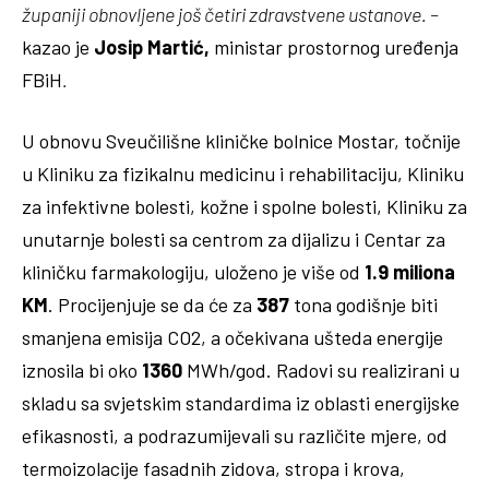
županiji obnovljene još četiri zdravstvene ustanove. –
kazao je
Josip Martić,
ministar prostornog uređenja
FBiH
.
U obnovu Sveučilišne kliničke bolnice Mostar, točnije
u Kliniku za fizikalnu medicinu i rehabilitaciju, Kliniku
za infektivne bolesti, kožne i spolne bolesti, Kliniku za
unutarnje bolesti sa centrom za dijalizu i Centar za
kliničku farmakologiju, uloženo je više od
1.9 miliona
KM
. Procijenjuje se da će za
387
tona godišnje biti
smanjena emisija CO2, a očekivana ušteda energije
iznosila bi oko
1360
MWh/god. Radovi su realizirani u
skladu sa svjetskim standardima iz oblasti energijske
efikasnosti, a podrazumijevali su različite mjere, od
termoizolacije fasadnih zidova, stropa i krova,