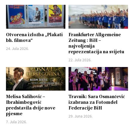
Otvorena izložba „Plakati
Frankfurter Allgemeine
bh. filmova“
Zeitung : BiH –
najvoljenija
24. Jula 2026.
reprezentacija na svijetu
22. Jula 2026.
Melisa Salihović –
Travnik: Sara Osmančević
Ibrahimbegović
izabrana za Fotomdel
predstavila dvije nove
Federacije BiH
pjesme
29. Juna 2026.
7. Jula 2026.