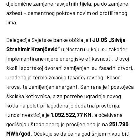
djelomične zamjene rasvjetnih tijela, pa do zamjene
azbest – cementnog pokrova novim od profiliranog
lima.
Delegacija Svjetske banke obišla je i
JU OŠ „Silvije
Strahimir Kranjčević“
u Mostaru u koju su također
implementirane mjere energijske efikasnosti. U ovoj
školi i sportskoj dvorani zamijenjeni su fasadni otvori,
urađena je termoizolacija fasade, ravnog i kosog
krova, te zamijenjen energent. Sanirana je i postojeća
školska kotlovnica, a za potrebe ugradnje novog
kotla na pelet prilagođena je dodatna prostorija.
Iznos investicije je
1.092.522,77 KM
, a očekivana
godišnja ušteda energije procijenjena je na
251.796
MWh/god
. Očekuje se da će na godišnjem nivou biti