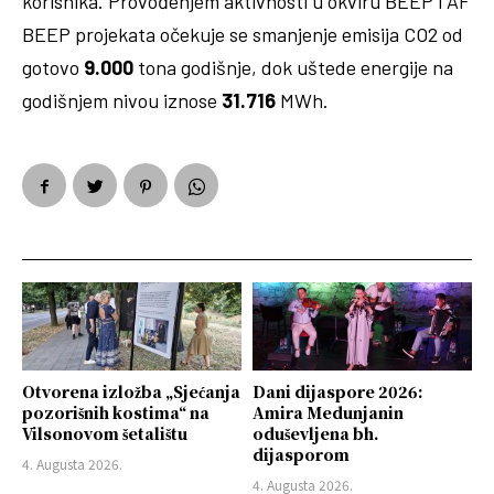
korisnika. Provođenjem aktivnosti u okviru BEEP i AF
BEEP projekata očekuje se smanjenje emisija CO2 od
gotovo
9.000
tona godišnje, dok uštede energije na
godišnjem nivou iznose
31.716
MWh.
Otvorena izložba „Sjećanja
Dani dijaspore 2026:
pozorišnih kostima“ na
Amira Medunjanin
Vilsonovom šetalištu
oduševljena bh.
dijasporom
4. Augusta 2026.
4. Augusta 2026.