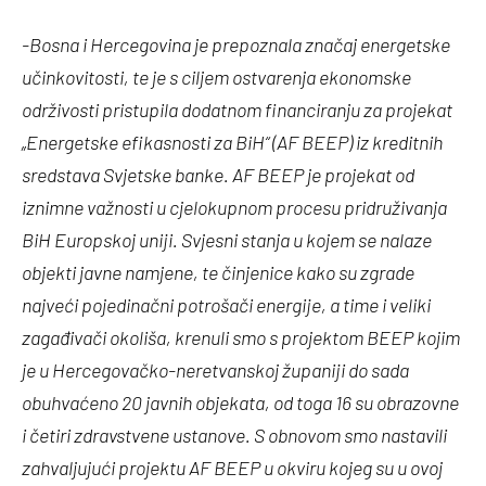
-Bosna i Hercegovina je prepoznala značaj energetske
učinkovitosti, te je s ciljem ostvarenja ekonomske
održivosti pristupila dodatnom financiranju za projekat
„Energetske efikasnosti za BiH“ (AF BEEP) iz kreditnih
sredstava Svjetske banke. AF BEEP je projekat od
iznimne važnosti u cjelokupnom procesu pridruživanja
BiH Europskoj uniji. Svjesni stanja u kojem se nalaze
objekti javne namjene, te činjenice kako su zgrade
najveći pojedinačni potrošači energije, a time i veliki
zagađivači okoliša, krenuli smo s projektom BEEP kojim
je u Hercegovačko-neretvanskoj županiji do sada
obuhvaćeno 20 javnih objekata, od toga 16 su obrazovne
i četiri zdravstvene ustanove. S obnovom smo nastavili
zahvaljujući projektu AF BEEP u okviru kojeg su u ovoj